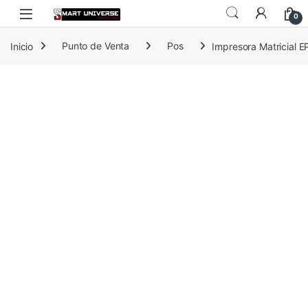
Skip to navigation
Skip to content
0
Inicio
Punto de Venta
Pos
Impresora Matricial