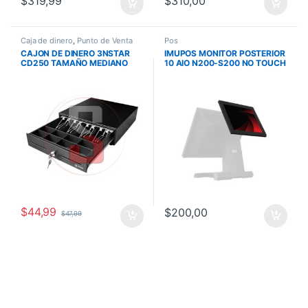
$
319,99
$
310,00
Caja de dinero
,
Punto de Venta
Pos
CAJON DE DINERO 3NSTAR
IMUPOS MONITOR POSTERIOR
CD250 TAMAÑO MEDIANO
10 AIO N200-S200 NO TOUCH
INTERFACE RJ11 / RJ12. 04
$
44,99
$
200,00
$
47,99