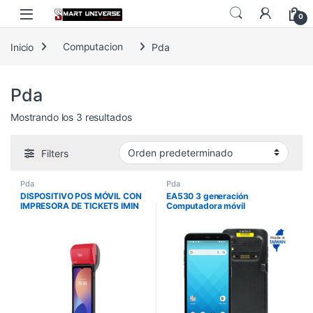
Skip to navigation
Skip to content
0
Inicio
Computacion
Pda
Pda
Mostrando los 3 resultados
Filters
Pda
Pda
DISPOSITIVO POS MÓVIL CON
EA530 3 generación
IMPRESORA DE TICKETS IMIN
Computadora móvil
SWIFT 2 PRO 4GB RAM 32GB
empresarial
58MM WIFI 4G IMIN-SWIFT2
PRO IMPIMIN-SWIFT2PRO