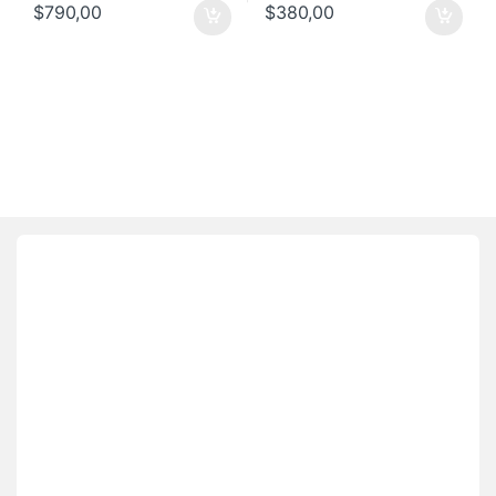
$
790,00
$
380,00
Brands Carousel