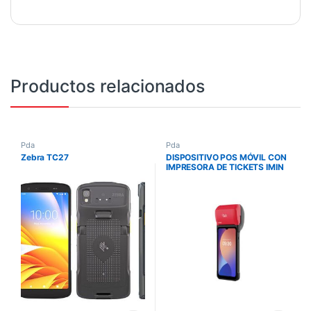
Productos relacionados
Pda
Pda
Zebra TC27
DISPOSITIVO POS MÓVIL CON
IMPRESORA DE TICKETS IMIN
SWIFT 2 PRO 4GB RAM 32GB
58MM WIFI 4G IMIN-SWIFT2
PRO IMPIMIN-SWIFT2PRO