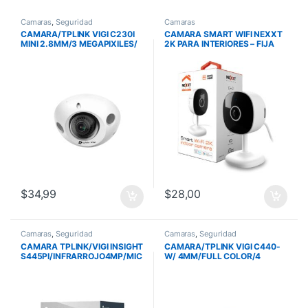
Camaras
,
Seguridad
Camaras
CAMARA/TPLINK VIGI C230I
CAMARA SMART WIFI NEXXT
MINI 2.8MM/3 MEGAPIXILES/
2K PARA INTERIORES – FIJA
ONVIF/POE/ PROTECCION
IK08/ AUDIO BI
$
34,99
$
28,00
Camaras
,
Seguridad
Camaras
,
Seguridad
CAMARA TPLINK/VIGI INSIGHT
CAMARA/TPLINK VIGI C440-
S445PI/INFRARROJO4MP/MIC
W/ 4MM/FULL COLOR/4
ROSD/ANALISIS DE
MP/MICROSD/EVENTOS
PERSONAS Y VEHICULOS/POE
INTELIGENTES/ WIFI/INCLUYE
FUENTE