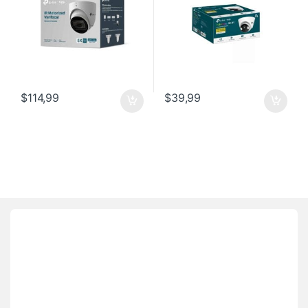
$
114,99
$
39,99
Brands Carousel