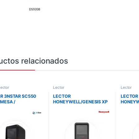
uctos relacionados
ector
Lector
Lector
R 3NSTAR SC550
LECTOR
LECTOR
MESA /
HONEYWELL/GENESIS XP
HONEYW
IRECCIONAL 2D /
7680GSR 1D/2D INCLUYE
1960G U
URA
BASE Y CABLE IMAGER DE
INCLUYE
ATICA/USB/
MESA IP52
VERDE