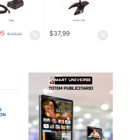
95
$
37,99
$
149,44
O
SON