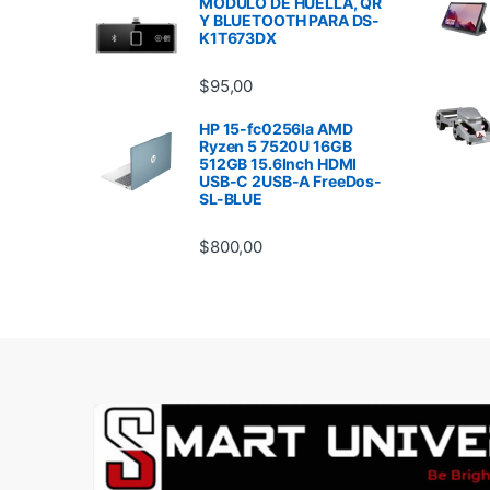
MODULO DE HUELLA, QR
Y BLUETOOTH PARA DS-
K1T673DX
$
95,00
HP 15-fc0256la AMD
Ryzen 5 7520U 16GB
512GB 15.6Inch HDMI
USB-C 2USB-A FreeDos-
SL-BLUE
$
800,00