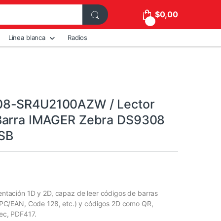
$
0,00
0
Línea blanca
Radios
8-SR4U2100AZW / Lector
Barra IMAGER Zebra DS9308
USB
ntación 1D y 2D, capaz de leer códigos de barras
UPC/EAN, Code 128, etc.) y códigos 2D como QR,
ec, PDF417.