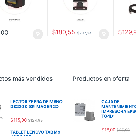
$
180,55
$
129,
,00
$
207,63
ctos más vendidos
Productos en oferta
LECTOR ZEBRA DE MANO
CAJA DE
DS2208-SR IMAGER 2D
MANTENIMIENT
IMPRESORA EP
T04D1
$
115,00
$
124,99
$
16,00
$
25,00
TABLET LENOVO TAB M9