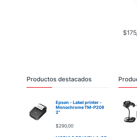
$
175
Brands Carousel
Productos destacados
Produ
Epson - Label printer -
Monochrome TM-P20II
2"
$
290,00