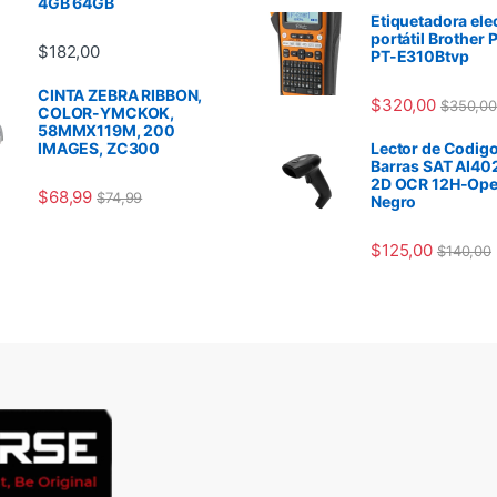
4GB 64GB
Etiquetadora ele
portátil Brother 
$
182,00
PT-E310Btvp
CINTA ZEBRA RIBBON,
$
320,00
$
350,00
COLOR-YMCKOK,
58MMX119M, 200
IMAGES, ZC300
Lector de Codigo
Barras SAT AI40
2D OCR 12H-Ope
$
68,99
$
74,99
Negro
$
125,00
$
140,00