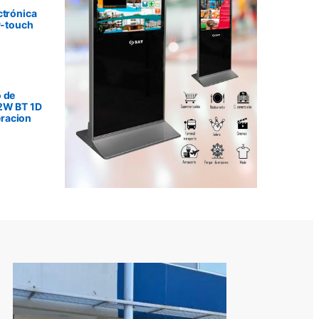
ctrónica
P-touch
 de
2W BT 1D
racion