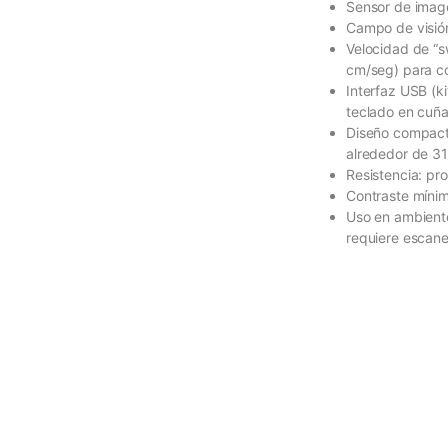
Sensor de image
Campo de visión
Velocidad de “s
cm/seg) para c
Interfaz USB (k
teclado en cuñ
Diseño compact
alrededor de 31
Resistencia: pr
Contraste mínim
Uso en ambiente
requiere escane