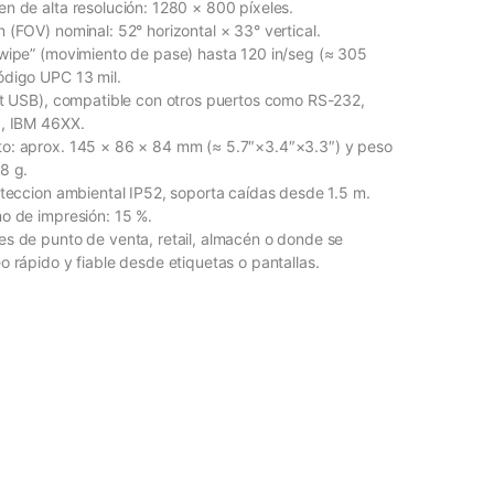
n de alta resolución: 1280 × 800 píxeles.
 (FOV) nominal: 52° horizontal × 33° vertical.
wipe” (movimiento de pase) hasta 120 in/seg (≈ 305
ódigo UPC 13 mil.
it USB), compatible con otros puertos como RS-232,
a, IBM 46XX.
o: aprox. 145 × 86 × 84 mm (≈ 5.7″×3.4″×3.3″) y peso
8 g.
oteccion ambiental IP52, soporta caídas desde 1.5 m.
o de impresión: 15 %.
s de punto de venta, retail, almacén o donde se
o rápido y fiable desde etiquetas o pantallas.