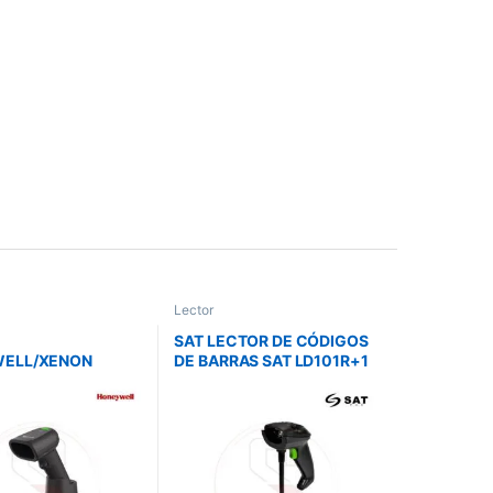
Lector
SAT LECTOR DE CÓDIGOS
ELL/XENON
DE BARRAS SAT LD101R+1
SB 1D-2D PDF417
USB
 CABLE IP52 LED