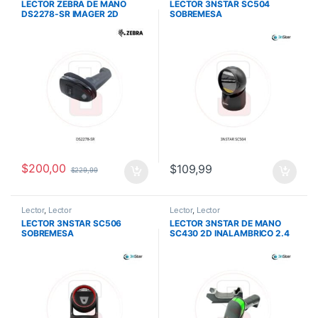
LECTOR ZEBRA DE MANO
LECTOR 3NSTAR SC504
DS2278-SR IMAGER 2D
SOBREMESA
CORDLESS , STANDARD
OMNIDIRECCIONAL 1D – 2D
RANGE USB KIT(INCLUYE
60FPS
CUNA Y CABLE)
$
200,00
$
109,99
$
229,99
Lector
,
Lector
Lector
,
Lector
LECTOR 3NSTAR SC506
LECTOR 3NSTAR DE MANO
SOBREMESA
SC430 2D INALAMBRICO 2.4
OMNIDIRECCIONAL 1D – 2D
GHZ BT 4.2 60FRS BASE DE
60FPS
SOPORTE