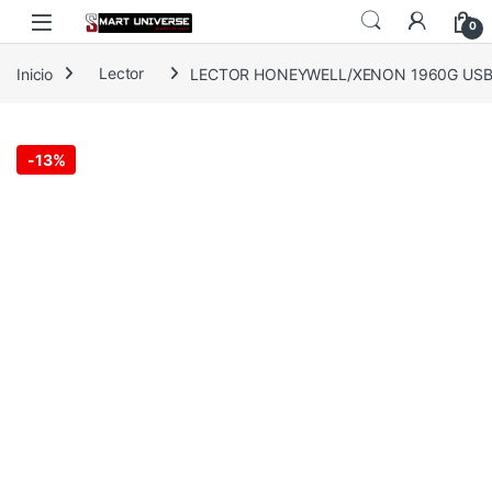
Skip to navigation
Skip to content
0
Inicio
Lector
LECTOR HONEYWELL/XENON 1960G USB 1
-
13%