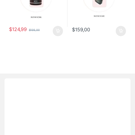
$
124,99
$
159,00
$
135,00
Brands Carousel