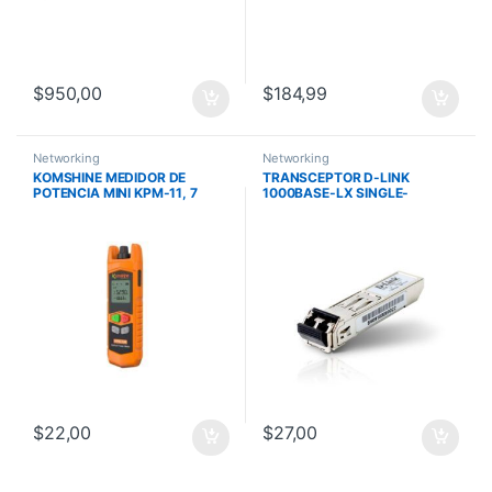
$
950,00
$
184,99
Networking
Networking
KOMSHINE MEDIDOR DE
TRANSCEPTOR D-LINK
POTENCIA MINI KPM-11, 7
1000BASE-LX SINGLE-
LONGITUDES DE ONDA,
MODE/10 KM
LINTERNA. RANGO +26dBm
$
22,00
$
27,00