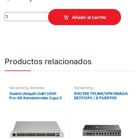
TRANSCEPTOR DE FIBRA D-LINK DEM-431XT / MULTIMODO SFP+
Añadir al carrito
Productos relacionados
Networking
,
Switches
Networking
Switch Ubiquiti UniFi USW-
ROUTER TPLINK/VPN OMADA
Pro-48 Administrable Capa 3
ER7212PC / 8 PUERTOS
Gigabit 48 Puertos
POE/GESTION DESDE LA NUBE