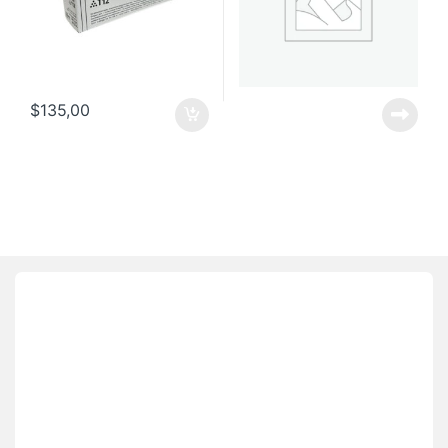
$
135,00
Brands Carousel