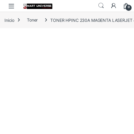
Skip to navigation
Skip to content
0
Inicio
Toner
TONER HPINC 230A MAGENTA LASERJET 