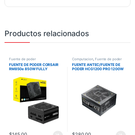
Productos relacionados
Fuente de poder
Computacion
,
Fuente de poder
FUENTE DE PODER CORSAIR
FUENTE ANTEC/FUENTE DE
RM850e 850W FULLY
PODER HCG1200 PRO 1200W
MODULAR LOW-NOICE ATX3.1
80PLUS PLATINIUM PCIE 5.1
PCIe5.1 GOLD
$
145,00
$
280,00