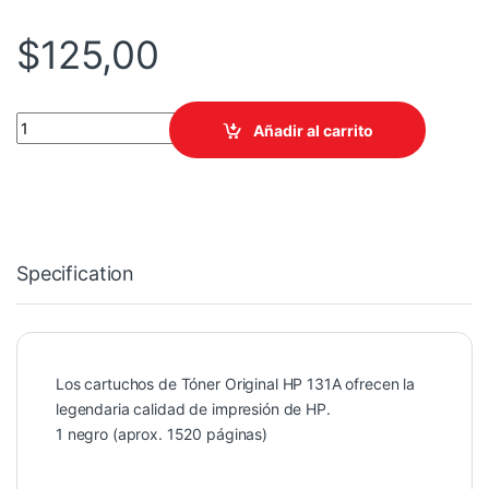
$
125,00
TONER HPINC 131A NEGRO LASERJET 251/276 1600 PAG CF210A
Añadir al carrito
Specification
Los cartuchos de Tóner Original HP 131A ofrecen la
legendaria calidad de impresión de HP.
1 negro (aprox. 1520 páginas)