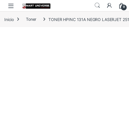
Skip to navigation
Skip to content
0
Inicio
Toner
TONER HPINC 131A NEGRO LASERJET 251