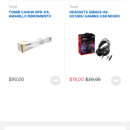
Toner
Toner
TONER CANON GPR-61L
HEADSETS GENIUS HS-
AMARILLO RENDIMIENTO
GX580U GAMING USB NEGRO
26000 PAGINAS
CON RGB LED
C5850I/C5840I
$
90,00
$
18,00
$
20,00
Brands Carousel