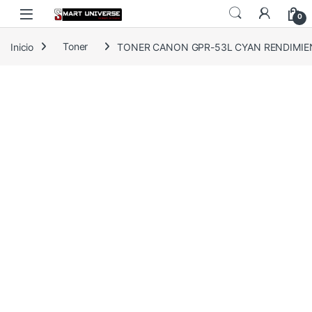
Skip to navigation
Skip to content
0
Inicio
Toner
TONER CANON GPR-53L CYAN RENDIMIEN