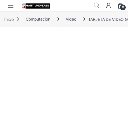
Skip to navigation
Skip to content
0
Inicio
Computacion
Video
TARJETA DE VIDEO 