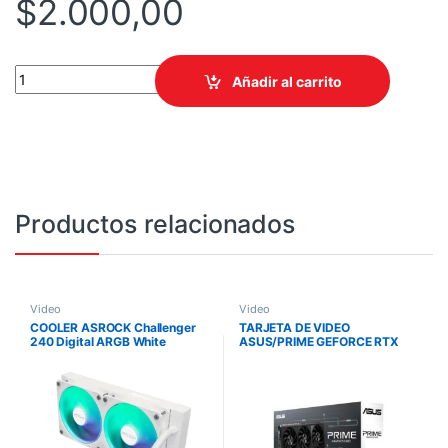
$
2.000,00
TARJETA DE VIDEO GIGABYTE GEFORCE RTX5080 AERO OC 16GB
Añadir al carrito
Productos relacionados
Video
Video
COOLER ASROCK Challenger
TARJETA DE VIDEO
240 Digital ARGB White
ASUS/PRIME GEFORCE RTX
5060 8GB GDDR7 OC EDITION
2595MHZ