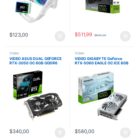
$
511,99
$
123,00
$
600,00
Video
Video
VIDEO ASUS DUAL GEFORCE
VIDEO GIGABYTE GeForce
RTX-3050 OC 6GB GDDR6
RTX-5060 EAGLE OC ICE 8GB
96BITS DVI-D HDMI DP PCI
GDDR7 128Bit HDMI 3DP
EXP. 4.0
2Vent. PCIex5.0
$
340,00
$
580,00