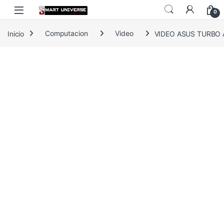
Skip to navigation
Skip to content
0
Inicio
Computacion
Video
VIDEO ASUS TURBO A