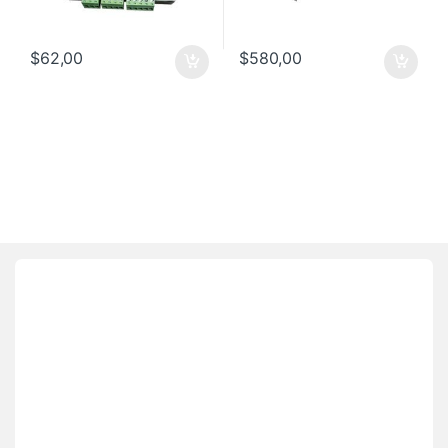
$
62,00
$
580,00
Brands Carousel