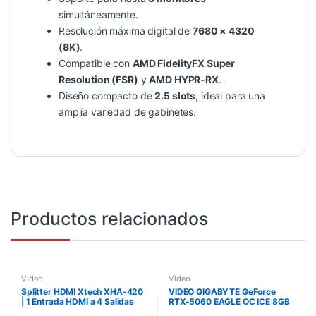
simultáneamente.
Resolución máxima digital de
7680 × 4320
(8K)
.
Compatible con
AMD FidelityFX Super
Resolution (FSR)
y
AMD HYPR-RX
.
Diseño compacto de
2.5 slots
, ideal para una
amplia variedad de gabinetes.
Productos relacionados
Video
Video
Splitter HDMI Xtech XHA-420
VIDEO GIGABYTE GeForce
| 1 Entrada HDMI a 4 Salidas
RTX-5060 EAGLE OC ICE 8GB
HDMI 4K
GDDR7 128Bit HDMI 3DP