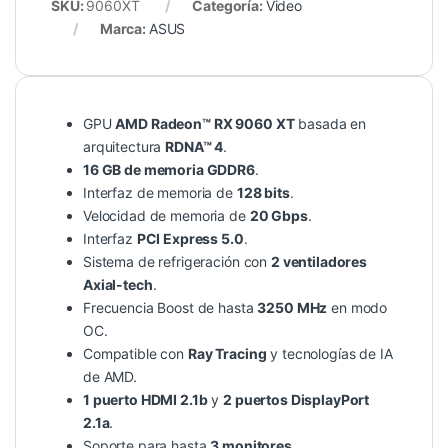
SKU:
9060XT
Categoría:
Video
Marca:
ASUS
GPU
AMD Radeon™ RX 9060 XT
basada en
arquitectura
RDNA™ 4
.
16 GB de memoria GDDR6
.
Interfaz de memoria de
128 bits
.
Velocidad de memoria de
20 Gbps
.
Interfaz
PCI Express 5.0
.
Sistema de refrigeración con
2 ventiladores
Axial-tech
.
Frecuencia Boost de hasta
3250 MHz
en modo
OC.
Compatible con
Ray Tracing
y tecnologías de IA
de AMD.
1 puerto HDMI 2.1b
y
2 puertos DisplayPort
2.1a
.
Soporte para hasta
3 monitores