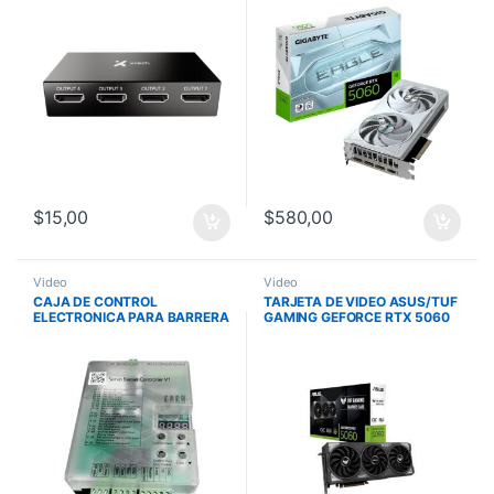
2Vent. PCIex5.0
$
15,00
$
580,00
Video
Video
CAJA DE CONTROL
TARJETA DE VIDEO ASUS/TUF
ELECTRONICA PARA BARRERA
GAMING GEFORCE RTX 5060
HIKVISION
8GB GDDR7 OC EDITION
2677MHZ