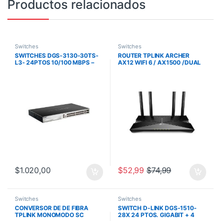
Productos relacionados
Switches
Switches
SWITCHES DGS-3130-30TS-
ROUTER TPLINK ARCHER
L3- 24PTOS 10/100 MBPS –
AX12 WIFI 6 / AX1500 /DUAL
2PTOS 10GB-BT – 4PTOS SFP
BAND/4 ANT./4 PTOS. GE
PLUS 10GBFP PLUS
$
1.020,00
$
52,99
$
74,99
Switches
Switches
CONVERSOR DE DE FIBRA
SWITCH D-LINK DGS-1510-
TPLINK MONOMODO SC
28X 24 PTOS. GIGABIT + 4