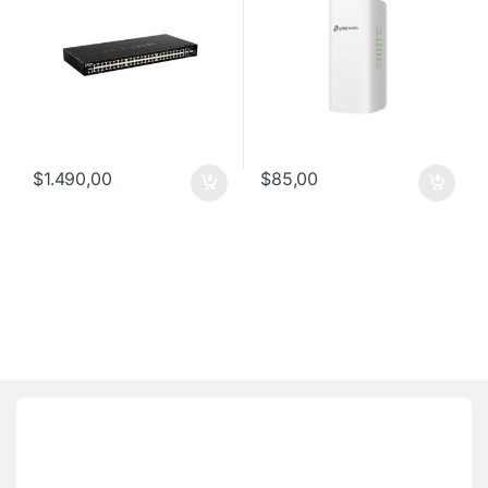
$
1.490,00
$
85,00
Brands Carousel