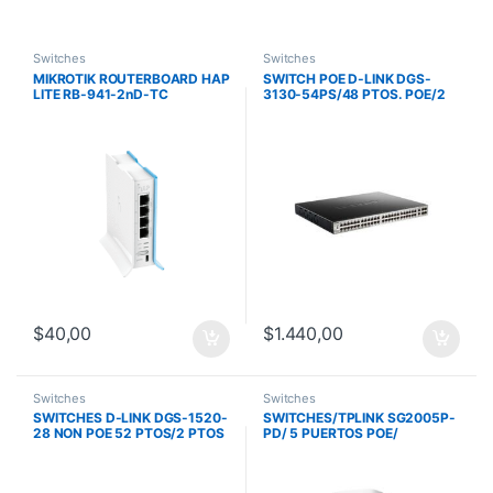
Switches
Switches
MIKROTIK ROUTERBOARD HAP
SWITCH POE D-LINK DGS-
LITE RB-941-2nD-TC
3130-54PS/48 PTOS. POE/2
PTOS. SFP+ 10G/4 PTOS. 10G
SFP+/370W/L3/VLAN
$
40,00
$
1.440,00
Switches
Switches
SWITCHES D-LINK DGS-1520-
SWITCHES/TPLINK SG2005P-
28 NON POE 52 PTOS/2 PTOS
PD/ 5 PUERTOS POE/
10G SFP PLUS/2 PTOS
EXTERIOR/ IP55/ HASTA
10GBASE-T
200MT