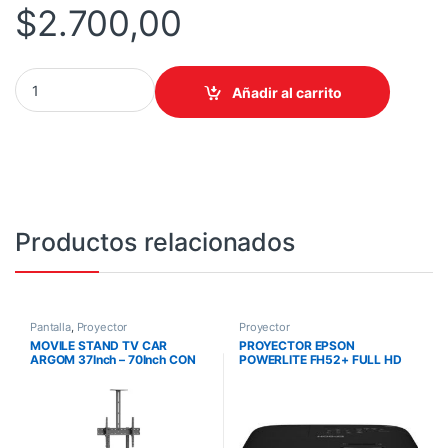
$
2.700,00
PROYECTOR EPSON PORTATIL EPIQ VISION FLEX CO-W01 3000
Añadir al carrito
Productos relacionados
Pantalla
,
Proyector
Proyector
MOVILE STAND TV CAR
PROYECTOR EPSON
ARGOM 37Inch – 70Inch CON
POWERLITE FH52+ FULL HD
SOPORTE MOVIL ESTANTES Y
3LCD 4000 LUMENES
SOPORTE CAMARA
WIFI/HDMI V11H978021