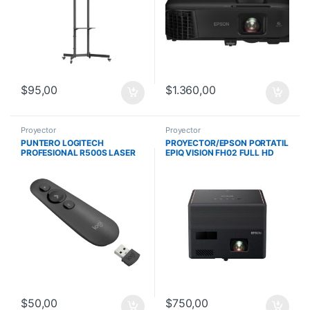
$
95,00
$
1.360,00
Proyector
Proyector
PUNTERO LOGITECH
PROYECTOR/EPSON PORTATIL
PROFESIONAL R500S LASER
EPIQ VISION FH02 FULL HD
DOBLE CONECT. BT-USB
3000 LUMENES
NEGRO
USB/CHROMECAST/ANDROID
TV/HDMI V11H
$
50,00
$
750,00