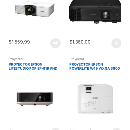
$
1.559,99
$
1.360,00
Proyector
Proyector
PROYECTOR EPSON
PROYECTOR EPSON
LIFESTUDIO POP EF-61R FHD
POWERLITE W49 WXGA 3800
BEIGE ROSADO 700 LUMENES
LUMENES/HDMI/WIFI
ANDROID WIFI
OPCIONAL ELPAP11
V11H983020