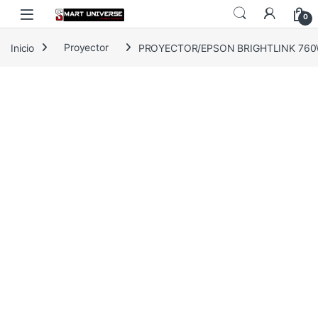
Skip to navigation
Skip to content
0
Inicio
Proyector
PROYECTOR/EPSON BRIGHTLINK 760W