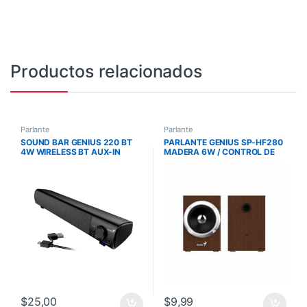
Productos relacionados
Parlante
Parlante
SOUND BAR GENIUS 220 BT
PARLANTE GENIUS SP-HF280
4W WIRELESS BT AUX-IN
MADERA 6W / CONTROL DE
3.5mm USB-A USB-C B Black
VOLUMEN / ALIMENTACION
– Gray
USB
$
25,00
$
9,99