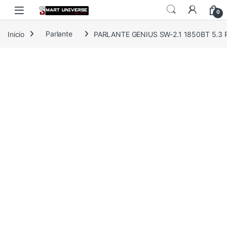
Skip to navigation
Skip to content
0
Inicio
Parlante
PARLANTE GENIUS SW-2.1 1850BT 5.3