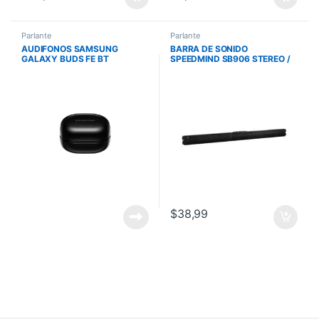
Parlante
Parlante
AUDIFONOS SAMSUNG
BARRA DE SONIDO
GALAXY BUDS FE BT
SPEEDMIND SB906 STEREO /
WIRELESS
50W /RADIO/ BT / PTOS. USB-
A / HDMI
$
38,99