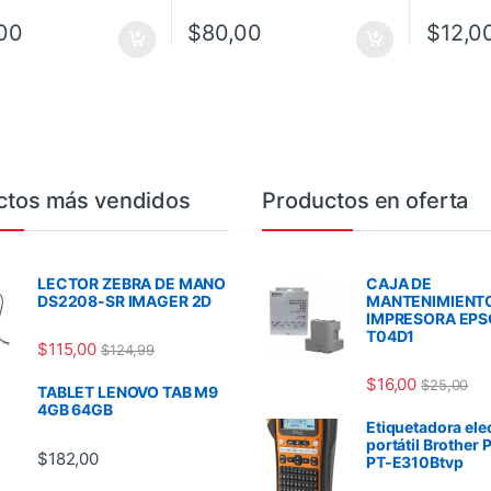
00
$
80,00
$
12,0
ctos más vendidos
Productos en oferta
LECTOR ZEBRA DE MANO
CAJA DE
DS2208-SR IMAGER 2D
MANTENIMIENT
IMPRESORA EP
T04D1
$
115,00
$
124,99
$
16,00
$
25,00
TABLET LENOVO TAB M9
4GB 64GB
Etiquetadora ele
portátil Brother 
$
182,00
PT-E310Btvp