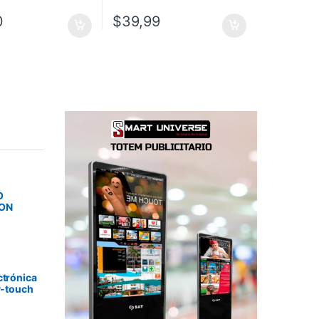
0
$
39,99
O
SON
ctrónica
P-touch