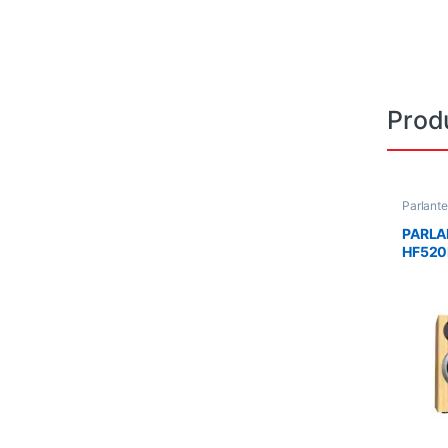
Prod
Parlante
PARLA
HF520
MADER
/SONI
/FUEN