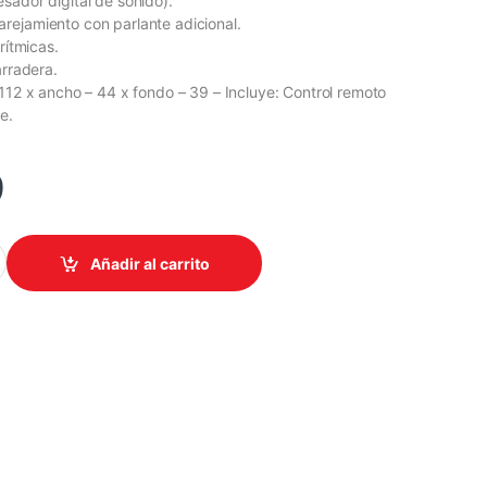
sador digital de sonido).
rejamiento con parlante adicional.
rítmicas.
arradera.
-112 x ancho – 44 x fondo – 39 – Incluye: Control remoto
e.
9
CADO BAZZUKA 15" 100,000w PMPO TORRE DOBLE BOCINA quanti
Añadir al carrito