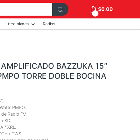
$
0,00
0
Línea blanca
Radios
 AMPLIFICADO BAZZUKA 15″
PMPO TORRE DOBLE BOCINA
”.
 Watts PMPO.
l de Radio FM.
ta SD.
A / XRL.
OTH / TWS.