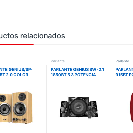
uctos relacionados
Parlante
Parlante
NTE GENIUS/SP-
PARLANTE GENIUS SW-2.1
PARLANT
BT 2.0 COLOR
1850BT 5.3 POTENCIA
915BT P
A /BT 5.3 /RMS 20W
50W RMS SUBWOOFER
/POTEN
DO ENVOLVENTE 3D
25W SATELITES 12.5W X 2
/BLUETO
TE 120-24