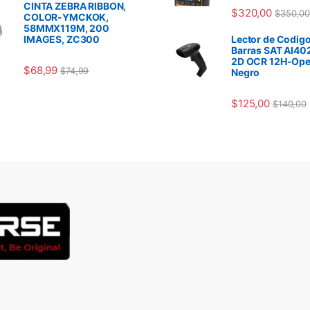
CINTA ZEBRA RIBBON,
$
320,00
$
350,00
COLOR-YMCKOK,
58MMX119M, 200
IMAGES, ZC300
Lector de Codigo
Barras SAT AI40
2D OCR 12H-Ope
$
68,99
$
74,99
Negro
$
125,00
$
140,00