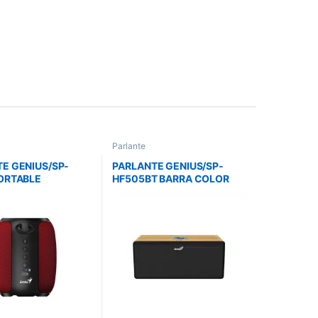
Parlante
E GENIUS/SP-
PARLANTE GENIUS/SP-
ORTABLE
HF505BT BARRA COLOR
CIA 5W RMS
MADERA /BT 5.3 /RMS 20W
OTH 5.3
/ENTRADA AUX /FUENTE
120-240V