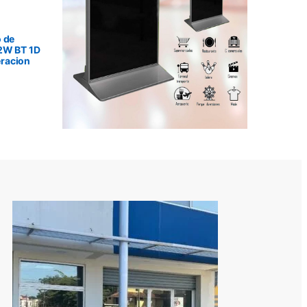
 de
2W BT 1D
racion