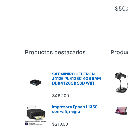
$
50,
Brands Carousel
Productos destacados
Produ
SAT MINIPC CELERON
J4125 PL4125C 4GB RAM
DDR4 128GB SSD WIFI
$
462,00
Impresora Epson L1350
con wifi, negra
$
210,00