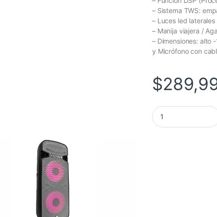
– Función DSP (Proce
– Sistema TWS: empa
– Luces led laterales 
– Manija viajera / Ag
– Dimensiones: alto 
y Micrófono con cabl
$
289,9
PARLANTE AMPLIFI