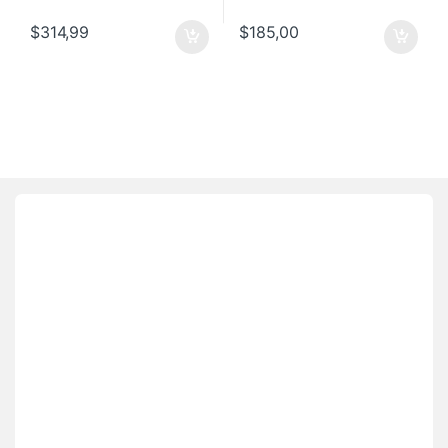
$
314,99
$
185,00
Brands Carousel