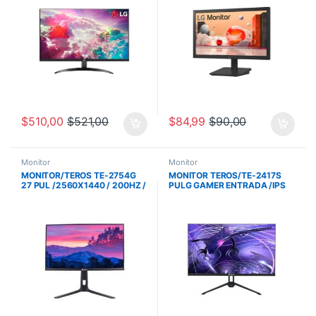
$
510,00
$
521,00
$
84,99
$
90,00
Monitor
Monitor
MONITOR/TEROS TE-2754G
MONITOR TEROS/TE-2417S
27 PUL /2560X1440 / 200HZ /
PULG GAMER ENTRADA /IPS
1MS / IPS/ PLANO/ AUDIO OUT
PLANO/ FHD 1920X1080 /
/ 2 DP / 2 HDMI
144HZ-1MS