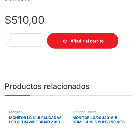
$
510,00
MONITOR LG 31.5 PULGADAS LED ULTRAWIDE 3840X2160 4K HD
Añadir al carrito
Productos relacionados
Monitor
Monitor
,
Oferta
MONITOR LG 31.5 PULGADAS
MONITOR LG/20U401A-B
LED ULTRAWIDE 3840X2160
HDMI 1.4 19.5 PULG 250 NITS
4K HDMI DP 60HZ FREESYNC
VESA PANTALLA TN LED
ALTAVOCES NEGRO