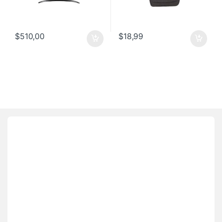
$
510,00
$
18,99
Brands Carousel