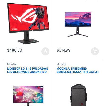
IPS/QHD 2560 x 1440 / 180Hz
1MS / IPS/ PLANO/ AUDIO OUT
/ 1ms / HDMI DP USB C
/ 2 DP / 2 HDMI
$
480,00
$
314,99
Monitor
Monitor
MONITOR LG 31.5 PULGADAS
MOCHILA SPEEDMIND
LED ULTRAWIDE 3840X2160
SMMOL04 HASTA 15.6 COLOR
4K HDMI DP 60HZ FREESYNC
GRIS CON BLOQUEO
ALTAVOCES NEGRO