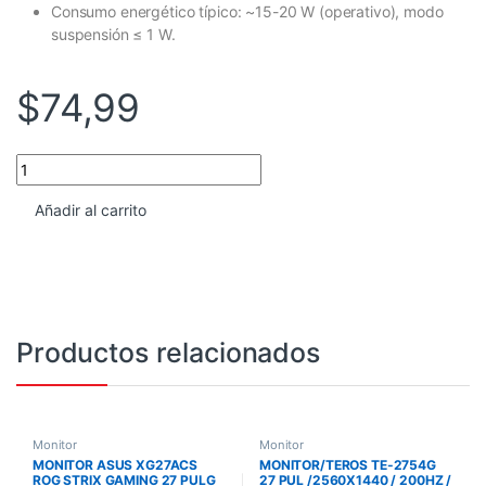
Consumo energético típico: ~15-20 W (operativo), modo
suspensión ≤ 1 W.
$
74,99
MONITOR TEROS TE-1915S 19.5 PULGADAS / 1600X900 / 5MS / 22
Añadir al carrito
Productos relacionados
Monitor
Monitor
MONITOR ASUS XG27ACS
MONITOR/TEROS TE-2754G
ROG STRIX GAMING 27 PULG
27 PUL /2560X1440 / 200HZ /