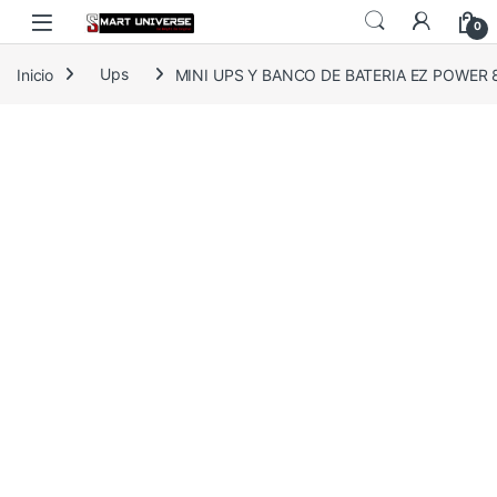
Skip to navigation
Skip to content
0
Inicio
Ups
MINI UPS Y BANCO DE BATERIA EZ POWER 