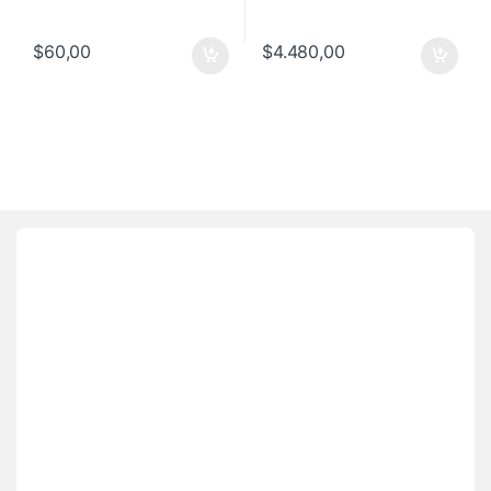
$
60,00
$
4.480,00
Brands Carousel