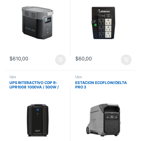
$
610,00
$
60,00
Ups
Ups
UPS INTERACTIVO CDP R-
ESTACION ECOFLOW/DELTA
UPR1008 1000VA / 500W /
PRO 3
E/S:120V / 8 SALIDAS