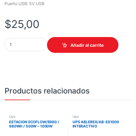
Puerto USB: 5V USB
$
25,00
MINI UPS Y BANCO DE BATERIA EZ POWER 8.800mAh - 21W 5-9-
Añadir al carrito
Productos relacionados
Ups
Ups
ESTACION ECOFLOW/E980 /
UPS ABLEREX/AB-ES1000
980WH / 500W – 1000W
INTERACTIVO
BOOST / BT-WIFI
/1000VA/500W/120V/8
TOMAS