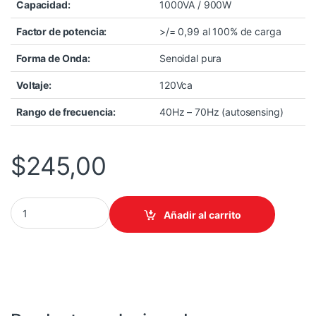
Capacidad:
1000VA / 900W
Factor de potencia:
>/= 0,99 al 100% de carga
Forma de Onda:
Senoidal pura
Voltaje:
120Vca
Rango de frecuencia:
40Hz – 70Hz (autosensing)
$
245,00
UPS ONLINE CDP UPO11-1 1000VA/ 900W/ E/S:120V/ MONOFASIC
Añadir al carrito