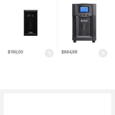
SALIDAS
$
190,00
$
664,99
Brands Carousel