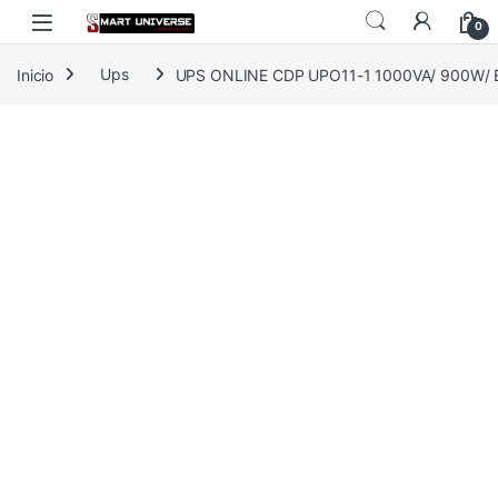
Skip to navigation
Skip to content
0
Inicio
Ups
UPS ONLINE CDP UPO11-1 1000VA/ 900W/ 