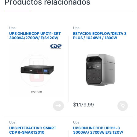
Productos relacionados
Ups
Ups
UPS ONLINE CDP UPO11-3RT
ESTACION ECOFLOW/DELTA 3
3000VA/2700W/ E/S:120V/
PLUS / 1024WH / 1800W
MONOFASICO/ 8 SALIDAS
SALIDA / BATERIA LITIO LFP
DOBLE
CONVERSION/RACK/TORRE
$
1.179,99
Ups
Ups
UPS INTERACTIVO SMART
UPS ONLINE CDP UPO11-3
CDP R-SMART2010
3000VA/ 2700W/ E/S:120V/
2000VA/1200W/E/S:120V/6
MONOFASICO/