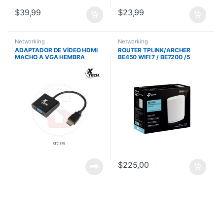
$
39,99
$
23,99
Networking
Networking
ADAPTADOR DE VÍDEO HDMI
ROUTER TPLINK/ARCHER
MACHO A VGA HEMBRA
BE450 WIFI 7 / BE7200 /5
ADANEX-XTC363
PUERTOS ETHERNET
/CONEXION DE 10G Y 2.5G
/PUERTO USB
$
225,00