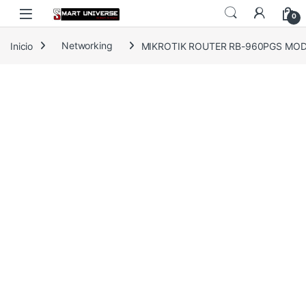
Skip to navigation
Skip to content
0
Inicio
Networking
MIKROTIK ROUTER RB-960PGS MOD