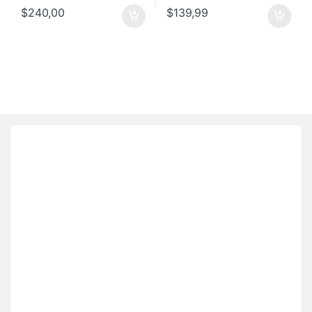
$
240,00
$
139,99
Brands Carousel