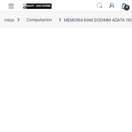
Skip to navigation
Skip to content
0
Inicio
Computacion
MEMORIA RAM SODIMM ADATA 16G