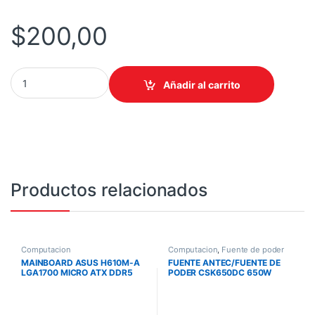
$
200,00
MEMORIA RAM SODIMM ADATA 16GB PC-2666 DDR4 SINGLE TRA
Añadir al carrito
Productos relacionados
Computacion
Computacion
,
Fuente de poder
MAINBOARD ASUS H610M-A
FUENTE ANTEC/FUENTE DE
LGA1700 MICRO ATX DDR5
PODER CSK650DC 650W
PCIE 4.0 M.2 HDMI FOR 12TH
80PLUS BRONCE
13TH GEN