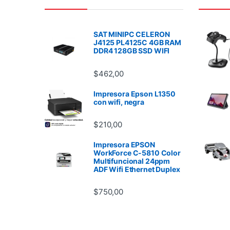
SAT MINIPC CELERON
J4125 PL4125C 4GB RAM
DDR4 128GB SSD WIFI
$
462,00
Impresora Epson L1350
con wifi, negra
$
210,00
Impresora EPSON
WorkForce C-5810 Color
Multifuncional 24ppm
ADF Wifi Ethernet Duplex
$
750,00