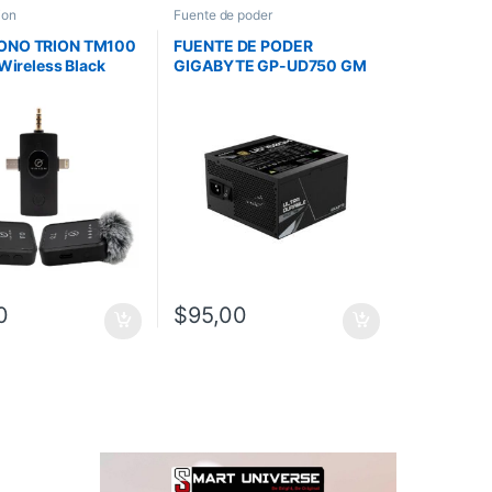
ion
Fuente de poder
ONO TRION TM100
FUENTE DE PODER
 Wireless Black
GIGABYTE GP-UD750 GM
80 PLUS GOLD
0
$
95,00