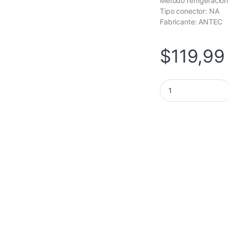
Método refrigeració
Tipo conector: NA
Fabricante: ANTEC
$
119,99
FUENTE ANTEC/FUEN