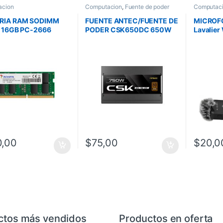
acion
Computacion
,
Fuente de poder
Computac
IA RAM SODIMM
FUENTE ANTEC/FUENTE DE
MICROF
 16GB PC-2666
PODER CSK650DC 650W
Lavalier
SINGLE TRAY SO-
80PLUS BRONCE
2.4G
666X816GBI
0,00
$
75,00
$
20,0
ctos más vendidos
Productos en oferta