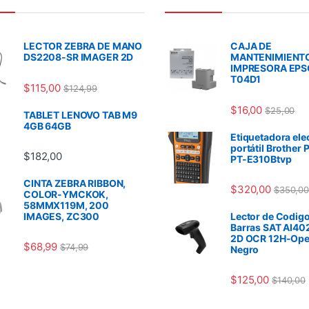
LECTOR ZEBRA DE MANO
CAJA DE
DS2208-SR IMAGER 2D
MANTENIMIENT
IMPRESORA EP
T04D1
$
115,00
$
124,99
$
16,00
$
25,00
TABLET LENOVO TAB M9
4GB 64GB
Etiquetadora ele
portátil Brother 
$
182,00
PT-E310Btvp
CINTA ZEBRA RIBBON,
$
320,00
$
350,00
COLOR-YMCKOK,
58MMX119M, 200
IMAGES, ZC300
Lector de Codigo
Barras SAT AI40
2D OCR 12H-Ope
$
68,99
$
74,99
Negro
$
125,00
$
140,00