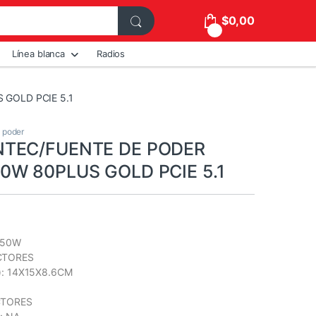
$
0,00
0
Línea blanca
Radios
GOLD PCIE 5.1
 poder
NTEC/FUENTE DE PODER
0W 80PLUS GOLD PCIE 5.1
 650W
ECTORES
n): 14X15X8.6CM
CTORES