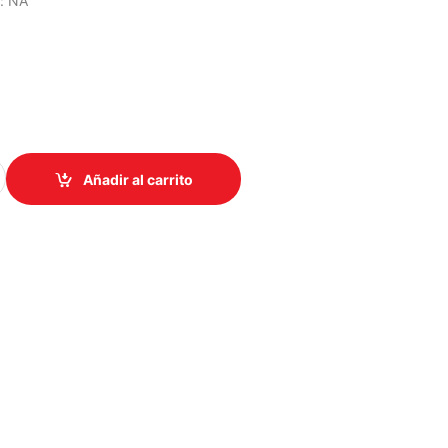
n: NA
TE DE PODER GSK750 750W 80PLUS GOLD PCIE 5.1 quantity
Añadir al carrito