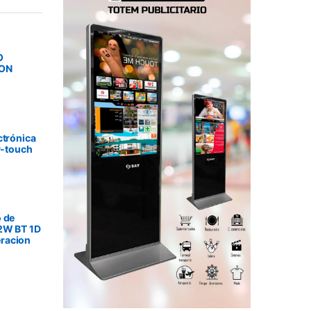
O
SON
ctrónica
P-touch
 de
2W BT 1D
racion