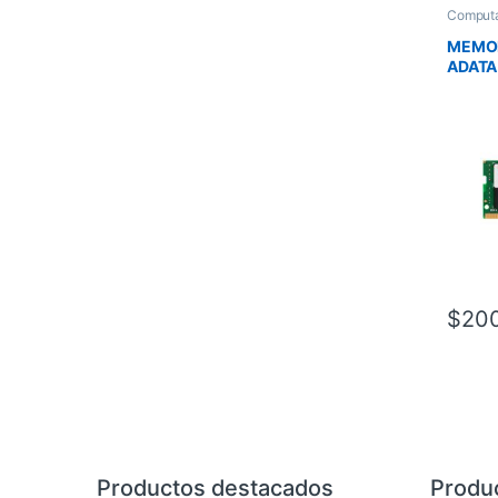
Comput
MEMOR
ADATA
DDR4 
DIMM2
$
20
Brands Carousel
Productos destacados
Produ