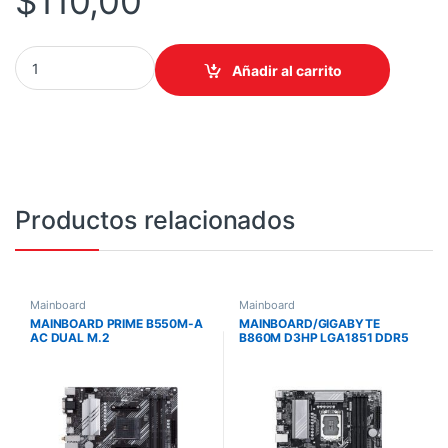
$
110,00
MAINBOARD GIGABYTE B550M K AM4 quantity
Añadir al carrito
Productos relacionados
Mainboard
Mainboard
MAINBOARD PRIME B550M-A
MAINBOARD/GIGABYTE
AC DUAL M.2
B860M D3HP LGA1851 DDR5
ATX