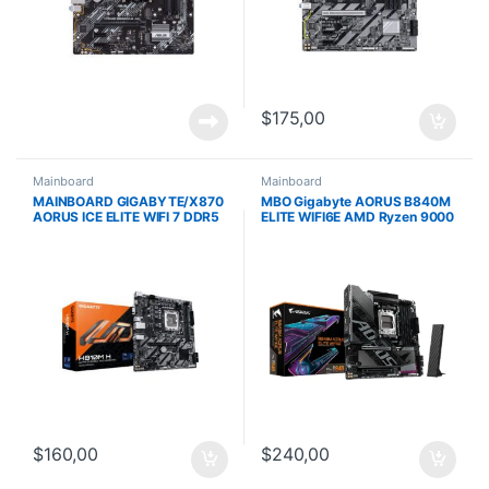
$
175,00
Mainboard
Mainboard
MAINBOARD GIGABYTE/X870
MBO Gigabyte AORUS B840M
AORUS ICE ELITE WIFI 7 DDR5
ELITE WIFI6E AMD Ryzen 9000
AM5 SERIES 7000 8000 9000
DDR5-5200 BT DP HDMI 7USB
BT 5.4
PCIe 4.0 MicroATX
$
160,00
$
240,00