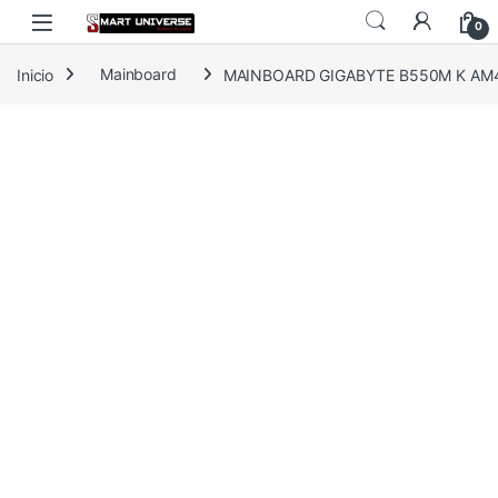
Skip to navigation
Skip to content
0
Inicio
Mainboard
MAINBOARD GIGABYTE B550M K AM