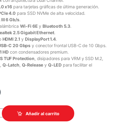
M
con arquitectura Dual Channel.
.0 x16
para tarjetas gráficas de última generación.
PCIe 4.0
para SSD NVMe de alta velocidad.
III 6 Gb/s
.
nalámbrica
Wi-Fi 6E
y
Bluetooth 5.3
.
ealtek 2.5 Gigabit Ethernet
.
eo
HDMI 2.1
y
DisplayPort 1.4
.
USB-C 20 Gbps
y conector frontal USB-C de 10 Gbps.
.1 HD
con condensadores premium.
S TUF Protection
, disipadores para VRM y SSD M.2,
+
,
Q-Latch
,
Q-Release
y
Q-LED
para facilitar el
0
760M-PLUS WIFI II DDR5 LGA1700 mATX quantity
Añadir al carrito