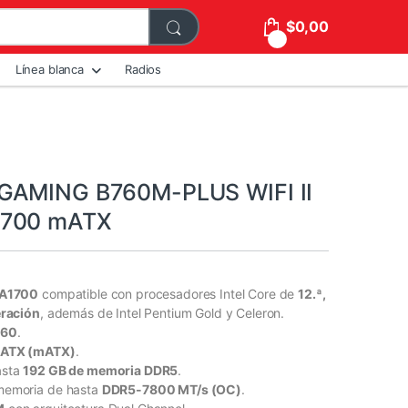
$
0,00
0
Línea blanca
Radios
GAMING B760M-PLUS WIFI II
1700 mATX
GA1700
compatible con procesadores Intel Core de
12.ª,
eración
, además de Intel Pentium Gold y Celeron.
760
.
-ATX (mATX)
.
asta
192 GB de memoria DDR5
.
memoria de hasta
DDR5-7800 MT/s (OC)
.