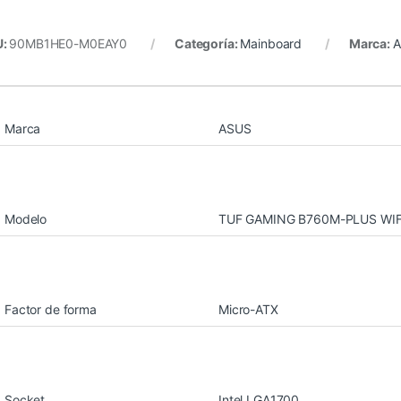
U:
90MB1HE0-M0EAY0
Categoría:
Mainboard
Marca:
Marca
ASUS
Modelo
TUF GAMING B760M-PLUS WIFI
Factor de forma
Micro-ATX
Socket
Intel LGA1700