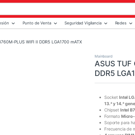
esión
Punto de Venta
Seguridad Vigilancia
Redes
760M-PLUS WIFI II DDR5 LGA1700 mATX
Mainboard
ASUS TUF 
DDR5 LGA
Socket
Intel L
13.ª y 14.ª gen
Chipset
Intel B
Formato
Micro
Soporte para h
Frecuencia de 