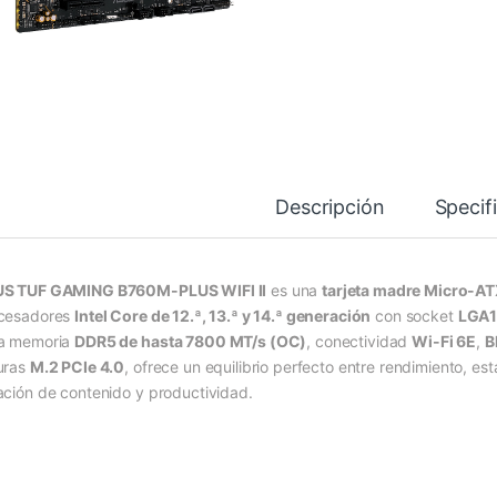
Descripción
Specif
S TUF GAMING B760M-PLUS WIFI II
es una
tarjeta madre Micro-A
cesadores
Intel Core de 12.ª, 13.ª y 14.ª generación
con socket
LGA
a memoria
DDR5 de hasta 7800 MT/s (OC)
, conectividad
Wi-Fi 6E
,
B
uras
M.2 PCIe 4.0
, ofrece un equilibrio perfecto entre rendimiento, e
ación de contenido y productividad.