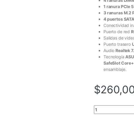
4 ranuras DIM
1 ranura PCIe 5
3 ranuras M.2 
4 puertos SATA 
Conectividad i
Puerto de red
R
Salidas de vid
Puerto trasero
Audio
Realtek 7
Tecnología
ASU
SafeSlot Core
ensamblaje.
$
260,0
ASUS TUF GAMING B