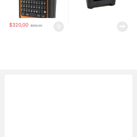
$
320,00
$
350,00
Brands Carousel