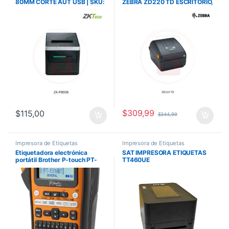
80MM CORTE AUT USB | SKU:
ZEBRA ZD220 TD ESCRITORIO,
ZK-P8008
USB, 203 DPI, USB
$
309,99
$
115,00
$
344,99
Impresora de Etiquetas
Impresora de Etiquetas
Etiquetadora electrónica
SAT IMPRESORA ETIQUETAS
portátil Brother P-touch PT-
TT460UE
E310Btvp