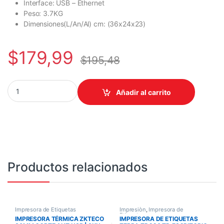
Interface: USB – Ethernet
Peso: 3.7KG
Dimensiones(L/An/Al) cm: (36x24x23)
$
179,99
$
195,48
IMPRESORA DE ETIQUETAS 3NSTAR ESCRITORIO LTT214 TT 4PUL
Añadir al carrito
Productos relacionados
Impresora de Etiquetas
Impresiòn
,
Impresora de
Etiquetas
IMPRESORA TÉRMICA ZKTECO
IMPRESORA DE ETIQUETAS