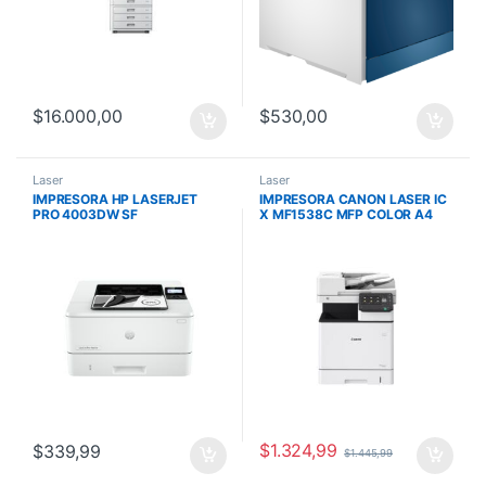
$
16.000,00
$
530,00
Laser
Laser
IMPRESORA HP LASERJET
IMPRESORA CANON LASER IC
PRO 4003DW SF
X MF1538C MFP COLOR A4
MONOCROMATICA 750-4000
2000-4000 PAG 40PPM 2GB
PAG 42PPM 256MB TONER
TONER T10
151A/X
$
1.324,99
$
339,99
$
1.445,99