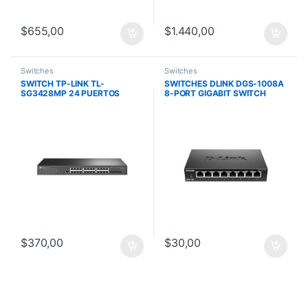
$
655,00
$
1.440,00
Switches
Switches
SWITCH TP-LINK TL-
SWITCHES DLINK DGS-1008A
SG3428MP 24 PUERTOS
8-PORT GIGABIT SWITCH
GIGABIT POE L2/4 RANURAS
SFP/384W/INTEGRACION
OMADA/RACK
$
370,00
$
30,00