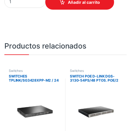
Añadir al carrito
Productos relacionados
Switches
Switches
SWITCHES
SWITCH POE D-LINK DGS-
TPLINK/SG3428XPP-M2 / 24
3130-54PS/48 PTOS. POE/2
PUERTOS / CAPA 2/ PUERTOS
PTOS. SFP+ 10G/4 PTOS. 10G
DE 2.5 GBPS
SFP+/370W/L3/VLAN