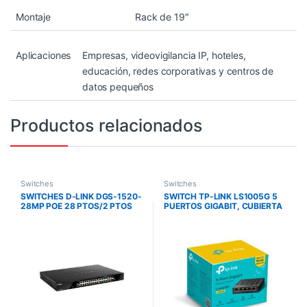
Montaje
Rack de 19″
Aplicaciones
Empresas, videovigilancia IP, hoteles,
educación, redes corporativas y centros de
datos pequeños
Productos relacionados
Switches
Switches
SWITCHES D-LINK DGS-1520-
SWITCH TP-LINK LS1005G 5
28MP POE 28 PTOS/2 PTOS
PUERTOS GIGABIT, CUBIERTA
10G SFP PLUS/2 PTOS
PLASTICA, DISEÑO
10GBASE-T
ESCRITORIO, PLUG & PLAY