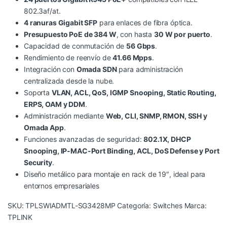
802.3af/at.
4 ranuras Gigabit SFP
para enlaces de fibra óptica.
Presupuesto PoE de 384 W
, con hasta
30 W por puerto
.
Capacidad de conmutación de
56 Gbps
.
Rendimiento de reenvío de
41.66 Mpps
.
Integración con
Omada SDN
para administración
centralizada desde la nube.
Soporta
VLAN, ACL, QoS, IGMP Snooping, Static Routing,
ERPS, OAM y DDM
.
Administración mediante
Web, CLI, SNMP, RMON, SSH y
Omada App
.
Funciones avanzadas de seguridad:
802.1X, DHCP
Snooping, IP-MAC-Port Binding, ACL, DoS Defense y Port
Security
.
Diseño metálico para montaje en rack de 19″, ideal para
entornos empresariales
SKU:
TPLSWIADMTL-SG3428MP
Categoría:
Switches
Marca:
TPLINK