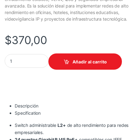
avanzada. Es la solución ideal para implementar redes de alto
rendimiento en oficinas, hoteles, instituciones educativas,
videovigilancia IP y proyectos de infraestructura tecnológica.
$
370,00
SWITCH TP-LINK TL-SG3428MP 24 PUERTOS GIGABIT POE L2/
Añadir al carrito
Descripción
Specification
Switch administrable
L2+
de alto rendimiento para redes
empresariales.
24 puertos Gigabit RJ45 PoE+
compatibles con IEEE