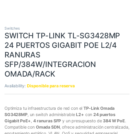
Switches
SWITCH TP-LINK TL-SG3428MP
24 PUERTOS GIGABIT POE L2/4
RANURAS
SFP/384W/INTEGRACION
OMADA/RACK
Availability:
Disponible para reserva
Optimiza tu infraestructura de red con el
TP-Link Omada
SG3428MP
, un switch administrable
L2+
con
24 puertos
Gigabit PoE+
,
4 ranuras SFP
y un presupuesto de
384 W PoE
.
Compatible con
Omada SDN
, ofrece administración centralizada,
enrutamiento estático, VLAN, QoS y seguridad empresarial