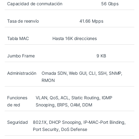
Capacidad de conmutación
56 Gbps
Tasa de reenvío
41.66 Mpps
Tabla MAC
Hasta 16K direcciones
Jumbo Frame
9 KB
Administración
Omada SDN, Web GUI, CLI, SSH, SNMP,
RMON
Funciones
VLAN, QoS, ACL, Static Routing, IGMP
de red
Snooping, ERPS, OAM, DDM
Seguridad
802.1X, DHCP Snooping, IP-MAC-Port Binding,
Port Security, DoS Defense