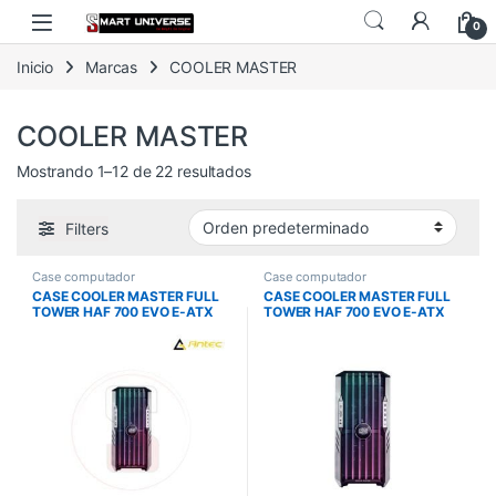
Skip to navigation
Skip to content
0
Inicio
Marcas
COOLER MASTER
COOLER MASTER
Mostrando 1–12 de 22 resultados
Filters
Case computador
Case computador
CASE COOLER MASTER FULL
CASE COOLER MASTER FULL
TOWER HAF 700 EVO E-ATX
TOWER HAF 700 EVO E-ATX
GRIS
GRIS