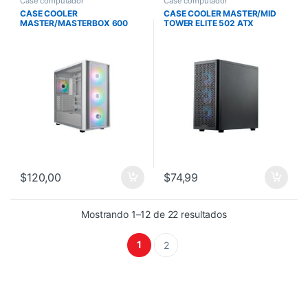
Case computador
Case computador
CASE COOLER
CASE COOLER MASTER/MID
MASTER/MASTERBOX 600
TOWER ELITE 502 ATX
ATX BLANCO ARGB FANS HUB
3X120MM ARGB FANS X1 USB
TYPE A X1 USB TYPE C BLACK
$
120,00
$
74,99
Mostrando 1–12 de 22 resultados
1
2