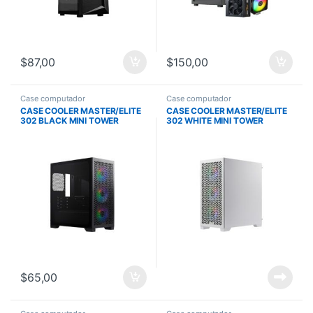
$
87,00
$
150,00
Case computador
Case computador
CASE COOLER MASTER/ELITE
CASE COOLER MASTER/ELITE
302 BLACK MINI TOWER
302 WHITE MINI TOWER
MICRO ATX 3X120MM ARGB
MICRO ATX 3X120MM ARGB
USB TYPE C EN PANEL
USB TYPE C EN PANEL
$
65,00