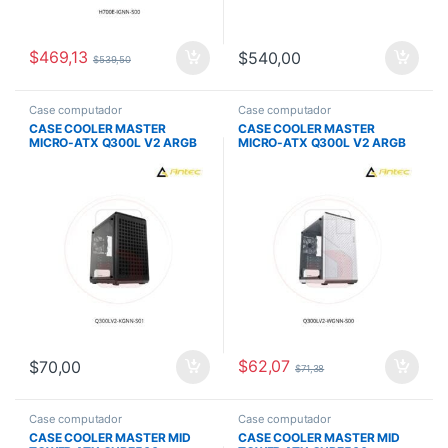
$
469,13
$
540,00
$
539,50
Case computador
Case computador
CASE COOLER MASTER
CASE COOLER MASTER
MICRO-ATX Q300L V2 ARGB
MICRO-ATX Q300L V2 ARGB
NEGRO 1X120MM REAR
WHITE 1X120MM REAR
$
62,07
$
70,00
$
71,38
Case computador
Case computador
CASE COOLER MASTER MID
CASE COOLER MASTER MID