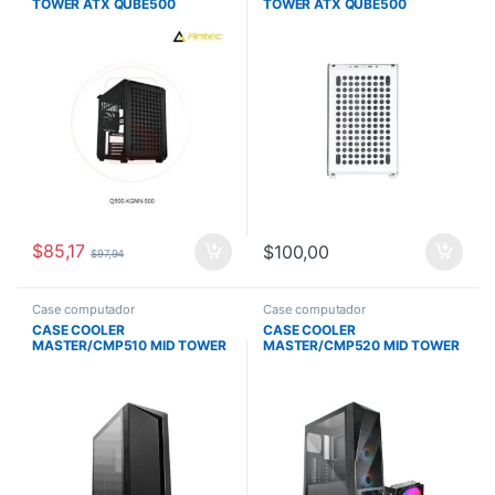
TOWER ATX QUBE500
TOWER ATX QUBE500
FLATPACK NEGRO 1X120MM
FLATPACK WHITE 1X120MM
$
85,17
$
100,00
$
97,94
Case computador
Case computador
CASE COOLER
CASE COOLER
MASTER/CMP510 MID TOWER
MASTER/CMP520 MID TOWER
SIN ODD ARGB NEGRO
BLACK BUNDLE FUENTE 650W
BRONZE – AIR COOLER 212
SPECTRUM