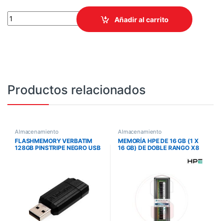
DISCO SSD ADATA AGAMMIXS70B-1T-CS 1TB XPG GAMMIX S70 M.
Añadir al carrito
Productos relacionados
Almacenamiento
Almacenamiento
FLASHMEMORY VERBATIM
MEMORÍA HPE DE 16 GB (1 X
128GB PINSTRIPE NEGRO USB
16 GB) DE DOBLE RANGO X8
2.0
DDR4-2666 / DL360 GEN10
835955-B21-/868646-
001/840756-091