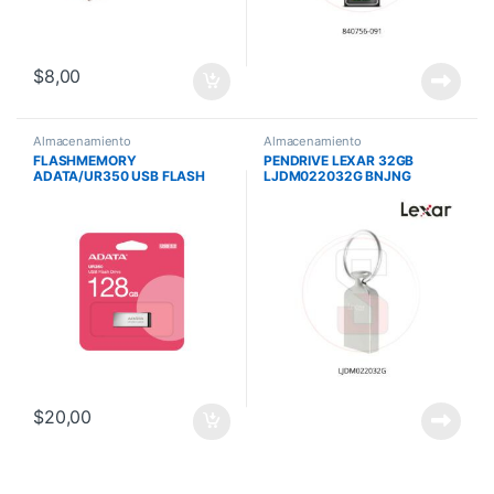
$
8,00
Almacenamiento
Almacenamiento
FLASHMEMORY
PENDRIVE LEXAR 32GB
ADATA/UR350 USB FLASH
LJDM022032G BNJNG
128GB METAL USB 3.2 GEN1
$
20,00