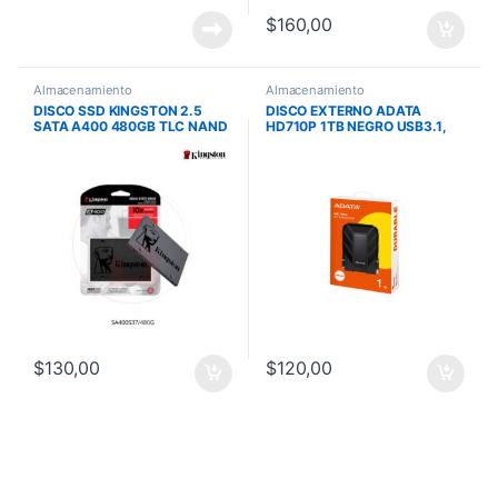
$
160,00
Almacenamiento
Almacenamiento
DISCO SSD KINGSTON 2.5
DISCO EXTERNO ADATA
SATA A400 480GB TLC NAND
HD710P 1TB NEGRO USB3.1,
STANDALONE DRIVE READ
IP68, AGUA, POLVO, MIL-STD-
500MB/S AND WRITE
810G 516.6 GOLPES
450MB/S
$
130,00
$
120,00