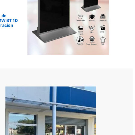
 de
2W BT 1D
racion