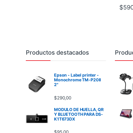
$
590
Brands Carousel
Productos destacados
Produ
Epson - Label printer -
Monochrome TM-P20II
2"
$
290,00
MODULO DE HUELLA, QR
Y BLUETOOTH PARA DS-
K1T673DX
$
95,00