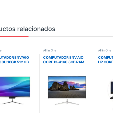
uctos relacionados
ne
All in One
All in One
TADOR ENV/AIO
COMPUTADOR ENV AIO
COMPUT
00U 16GB 512 GB
CORE I3-4160 8GB RAM
HP CORE
SD 23.8 PULG
256GB SSD ALM 24 PULG
512GB S
ECLADO Y MOUSE
FHD
VPRO ES