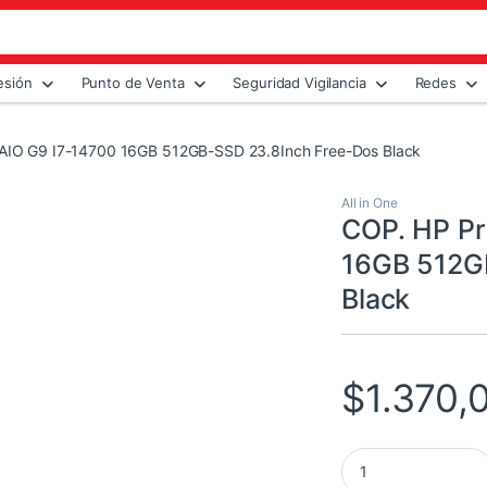
esión
Punto de Venta
Seguridad Vigilancia
Redes
AIO G9 I7-14700 16GB 512GB-SSD 23.8Inch Free-Dos Black
All in One
COP. HP Pr
16GB 512G
Black
$
1.370,
COP. HP ProOne 440