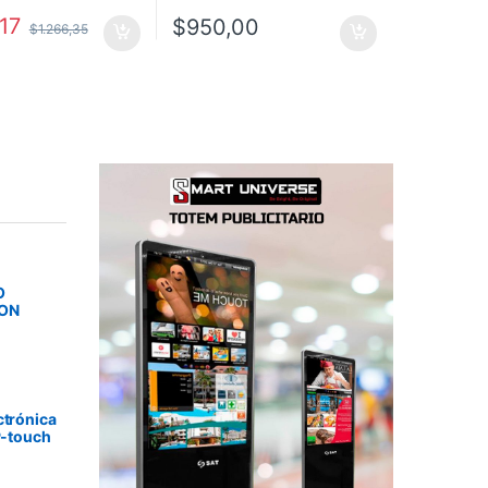
,17
$
950,00
$
1.266,35
O
SON
ctrónica
P-touch