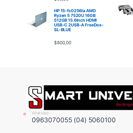
HP 15-fc0256la AMD
Ryzen 5 7520U 16GB
512GB 15.6Inch HDMI
USB-C 2USB-A FreeDos-
SL-BLUE
$
800,00
Whatsapp
0963070055 (04) 5060100