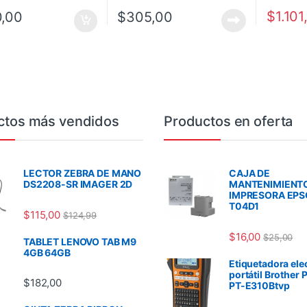
$
1.101
,00
$
305,00
ctos más vendidos
Productos en oferta
LECTOR ZEBRA DE MANO
CAJA DE
DS2208-SR IMAGER 2D
MANTENIMIENT
IMPRESORA EP
T04D1
$
115,00
$
124,99
$
16,00
$
25,00
TABLET LENOVO TAB M9
4GB 64GB
Etiquetadora ele
portátil Brother 
$
182,00
PT-E310Btvp