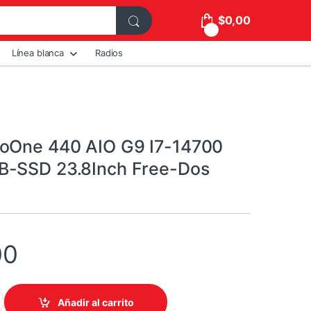
$
0,00
0
Línea blanca
Radios
oOne 440 AIO G9 I7-14700
B-SSD 23.8Inch Free-Dos
00
 AIO G9 I7-14700 16GB 512GB-SSD 23.8Inch Free-Dos Black quant
Añadir al carrito