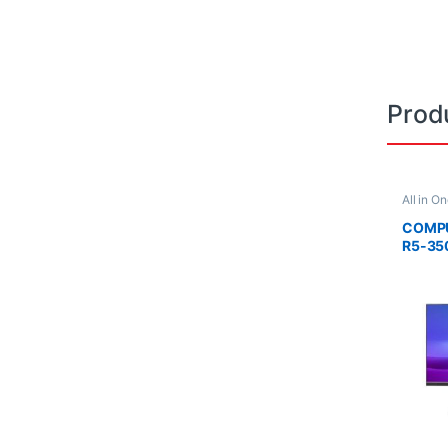
Prod
All in O
COMPU
R5-35
ALM S
FHD/T