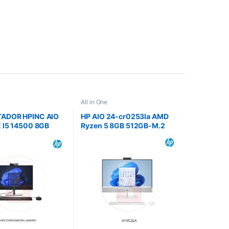
All in One
ADOR HPINC AIO
HP AIO 24-cr0253la AMD
 I5 14500 8GB
Ryzen 5 8GB 512GB-M.2
SD WIN PRO 11
23.8IInch-FHD HDMI USB-C
S 1-1-1
2USB-A-BLACK