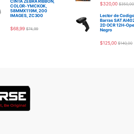
CINTA ZEBRA RIBBON,
$
320,00
$
350,00
COLOR-YMCKOK,
58MMX119M, 200
IMAGES, ZC300
Lector de Codigo
Barras SAT AI40
2D OCR 12H-Ope
$
68,99
$
74,99
Negro
$
125,00
$
140,00