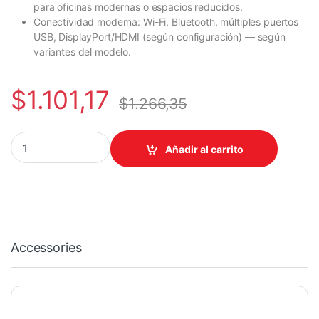
para oficinas modernas o espacios reducidos.
Conectividad moderna: Wi-Fi, Bluetooth, múltiples puertos
USB, DisplayPort/HDMI (según configuración) — según
variantes del modelo.
$
1.101,17
$
1.266,35
COMPUTADOR HPINC AIO HP CORE I5 14500 8GB 512GB SSD WIN 
Añadir al carrito
Accessories