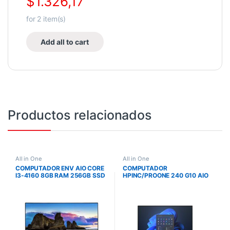
$
1.326,17
for
2
item(s)
Add all to cart
Productos relacionados
All in One
All in One
COMPUTADOR ENV AIO CORE
COMPUTADOR
I3-4160 8GB RAM 256GB SSD
HPINC/PROONE 240 G10 AIO
ALM 24 PULG FHD
U5 124U 16GB DDR5 5600
512GB M2 SSD WIFI W11PRO
1Y