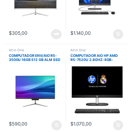
$
305,00
$
1.140,00
All in One
All in One
COMPUTADOR ENV/AIO R5-
COMPUTADOR AIO HP AMD
3500U 16GB 512 GB ALM SSD
R5-7520U 2.8GHZ-8GB-
23.8 PULG FHD/TECLADO Y
512GB SSD-BLACK-
MOUSE
23.8″FHD-FREEDOS
$
590,00
$
1.070,00