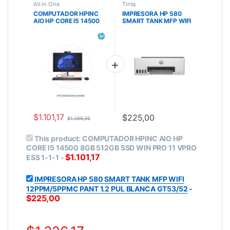
All in One
Tinta
COMPUTADOR HPINC
IMPRESORA HP 580
AIO HP CORE I5 14500
SMART TANK MFP WIFI
8GB 512GB SSD WIN
12PPM/5PPMC PANT 1.2
PRO 11 VPRO ESS 1-1-1
PUL BLANCA GT53/52
$
1.101,17
$
225,00
$
1.266,35
This product:
COMPUTADOR HPINC AIO HP
CORE I5 14500 8GB 512GB SSD WIN PRO 11 VPRO
$
1.101,17
ESS 1-1-1
-
IMPRESORA HP 580 SMART TANK MFP WIFI
12PPM/5PPMC PANT 1.2 PUL BLANCA GT53/52
-
$
225,00