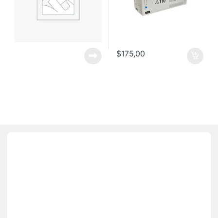
$
175,00
Brands Carousel