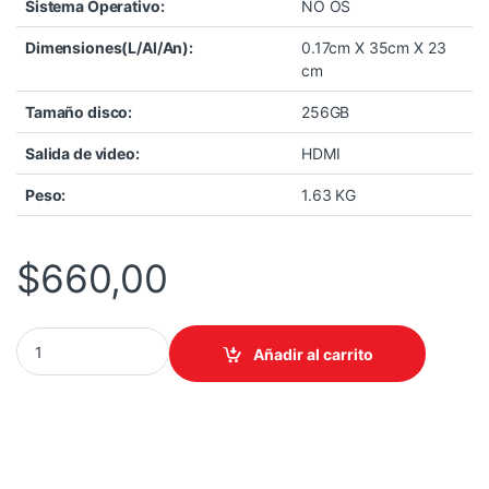
Sistema Operativo:
NO OS
Dimensiones(L/Al/An):
0.17cm X 35cm X 23
cm
Tamaño disco:
256GB
Salida de video:
HDMI
Peso:
1.63 KG
$
660,00
COMPUTADOR LENOVO/PORTATIL IDEAPAD SLIM 3 15AMN8 RYZEN
Añadir al carrito