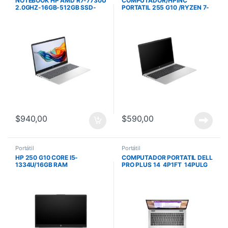
NOTEBOOK HP AMD R7-7730U
COMPUTADOR/HPINC
2.0GHZ-16GB-512GB SSD-
PORTATIL 255 G10 /RYZEN 7-
WARM GOLD-15.6″FHD-
7730U/512GB SSD/16GB
FREEDOS
RAM/15.6 PULG/FREEDOS
$
940,00
$
590,00
Portátil
Portátil
HP 250 G10 CORE I5-
COMPUTADOR PORTATIL DELL
1334U/16GB RAM
PRO PLUS 14 4P1FT 14PULG
DDR4/512GB SSD/PAN 15
FHD ULTRA 7 266V 16GB
HD/FREEDOS/SILVER
LPDDR5 512GB W11PRO 3YPS