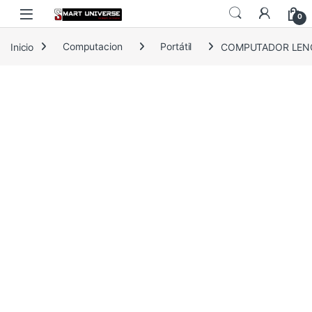
Skip to navigation
Skip to content
0
Inicio
Computacion
Portátil
COMPUTADOR LENOV