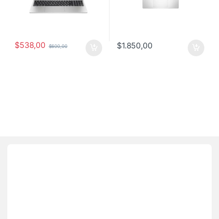
$
538,00
$
1.850,00
$
600,00
Brands Carousel