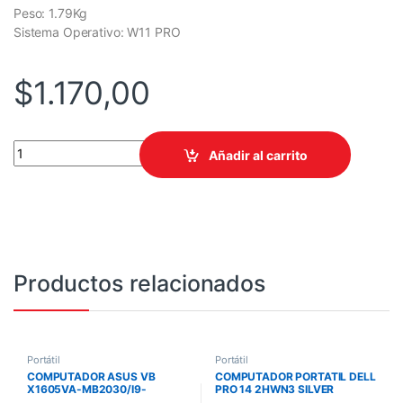
Peso: 1.79Kg
Sistema Operativo: W11 PRO
$
1.170,00
PORTÁTIL HP PROBOOK 450 G10 15.6inch FHD I5-1335U 16GB DD
Añadir al carrito
Productos relacionados
Portátil
Portátil
COMPUTADOR ASUS VB
COMPUTADOR PORTATIL DELL
X1605VA-MB2030/I9-
PRO 14 2HWN3 SILVER
13900H/16GB/1T SSD/16
14PULG FHD ULTRA 7 255U