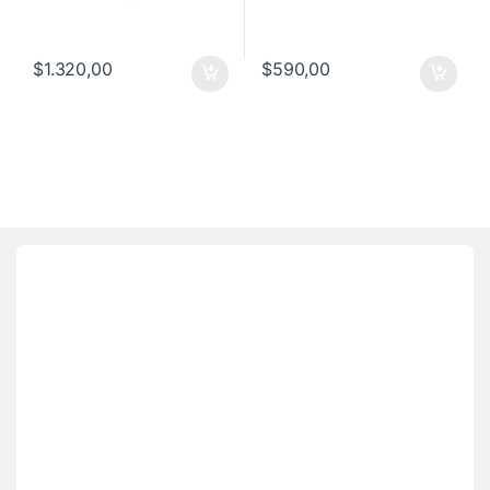
$
1.320,00
$
590,00
Brands Carousel