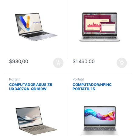
WUXGA/NO
16GB DDR5 5600 512GB
OS/SILVER/MOCHILA/MOUSE
W11PRO 3Y
$
930,00
$
1.460,00
Portátil
Portátil
COMPUTADOR ASUS ZB
COMPUTADOR/HPINC
UX3407QA-QD180W
PORTATIL 15-
SNAPDRAGON X1
FD0260LA/CORE I5-
/16G/1TSSD/14 WUXGA
1334U/512GB/16GB/15.6
OLED/WIN 11/FUNDA BEIGE
FHD/FREEDOS/WARM GOLD