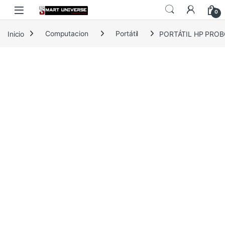
Skip to navigation
Skip to content
0
Inicio
Computacion
Portátil
PORTÁTIL HP PROBO