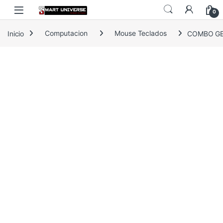
Skip to navigation
Skip to content
0
Inicio
Computacion
Mouse Teclados
COMBO GE