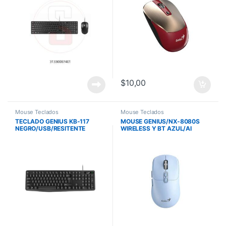
$
10,00
Mouse Teclados
Mouse Teclados
TECLADO GENIUS KB-117
MOUSE GENIUS/NX-8080S
NEGRO/USB/RESITENTE
WIRELESS Y BT AZUL/AI
DERRAMES
COPILOT /7 BOTONES /1600
DPI /PILA AA /WIN MAC
CHROM