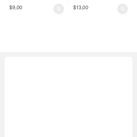
$
9,00
$
13,00
Brands Carousel