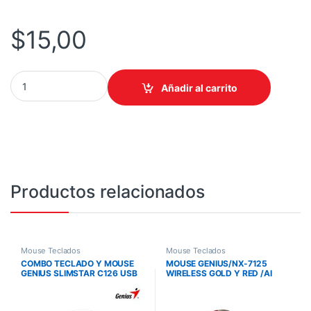
$
15,00
COMBO GENIUS TECLADO Y MOUSE KM-160 USB NEGRO/KIT CLA
Añadir al carrito
Productos relacionados
Mouse Teclados
Mouse Teclados
COMBO TECLADO Y MOUSE
MOUSE GENIUS/NX-7125
GENIUS SLIMSTAR C126 USB
WIRELESS GOLD Y RED /AI
NEGRO / SMART KEY / MOUSE
COPILOT /4 BOTONES /1200
DX-125
DPI /RF 2.4GHZ /PILA AA /WIN