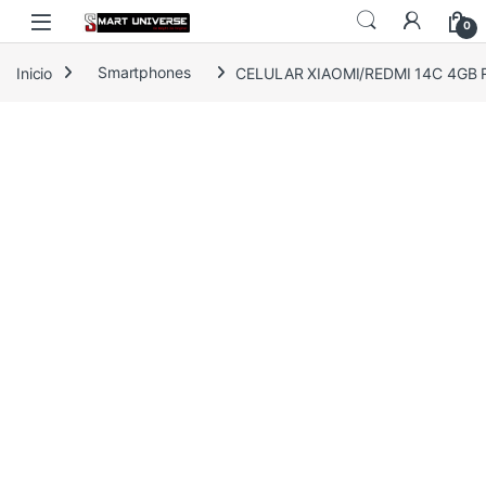
Skip to navigation
Skip to content
0
Inicio
Smartphones
CELULAR XIAOMI/REDMI 14C 4GB