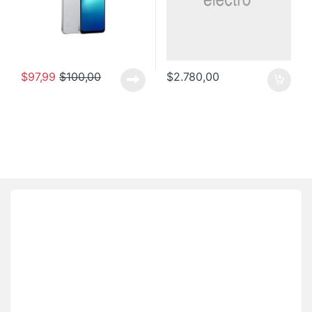
$
97,99
$
100,00
$
2.780,00
Brands Carousel