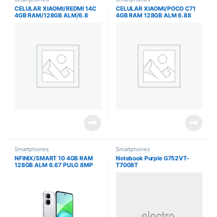
CELULAR XIAOMI/REDMI 14C
CELULAR XIAOMI/POCO C71
4GB RAM/128GB ALM/6.8
4GB RAM 128GB ALM 6.88
PULG/50MP/13MP
PULG 8MP FRONTAL 32MP
FRONTAL/NEGRO
TRASERA NEGRO
Smartphones
Smartphones
NFINIX/SMART 10 4GB RAM
Notebook Purple G752VT-
128GB ALM 6.67 PULG 8MP
T7008T
TRASERA 8MP