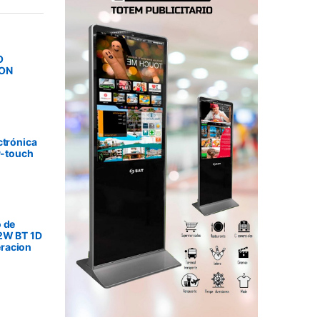
O
SON
ctrónica
P-touch
 de
2W BT 1D
racion