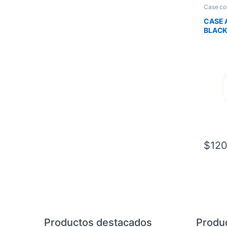
Case co
CASE 
BLACK
3X120
1X120
1X140
$
120
Brands Carousel
Productos destacados
Produ