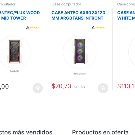
mputador
Case computador
Case comp
ANTEC/FLUX WOOD
CASE ANTEC AX90 3X120
CASE A
 MID TOWER
MM ARGB FANS IN FRONT
WHITE 
MM IN FRONT
3X120M
MM REVERSE FAN
1X120M
MM REAR
1X140M
$
70,73
$
113,1
,00
$
81,53
ctos más vendidos
Productos en oferta