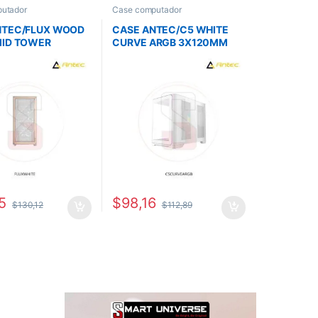
utador
Case computador
NTEC/FLUX WOOD
CASE ANTEC/C5 WHITE
MID TOWER
CURVE ARGB 3X120MM
M IN FRONT
BOTTOM 1X120MM REAR
M REVERSE FAN
M REAR
5
$
98,16
$
130,12
$
112,89