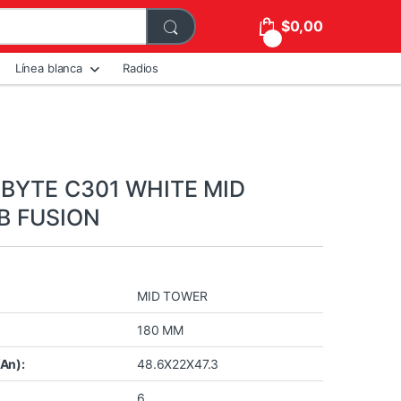
$
0,00
0
Línea blanca
Radios
BYTE C301 WHITE MID
B FUSION
MID TOWER
180 MM
An):
48.6X22X47.3
6