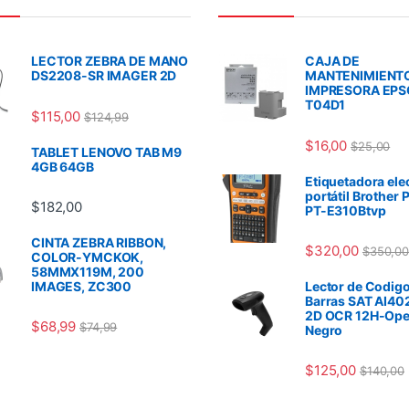
LECTOR ZEBRA DE MANO
CAJA DE
DS2208-SR IMAGER 2D
MANTENIMIENT
IMPRESORA EP
T04D1
$
115,00
$
124,99
$
16,00
$
25,00
TABLET LENOVO TAB M9
4GB 64GB
Etiquetadora ele
portátil Brother 
$
182,00
PT-E310Btvp
CINTA ZEBRA RIBBON,
$
320,00
$
350,00
COLOR-YMCKOK,
58MMX119M, 200
IMAGES, ZC300
Lector de Codigo
Barras SAT AI40
2D OCR 12H-Ope
$
68,99
$
74,99
Negro
$
125,00
$
140,00