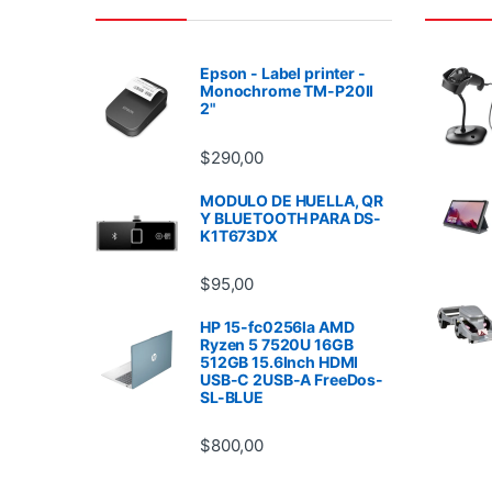
Epson - Label printer -
Monochrome TM-P20II
2"
$
290,00
MODULO DE HUELLA, QR
Y BLUETOOTH PARA DS-
K1T673DX
$
95,00
HP 15-fc0256la AMD
Ryzen 5 7520U 16GB
512GB 15.6Inch HDMI
USB-C 2USB-A FreeDos-
SL-BLUE
$
800,00