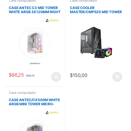
Case computador
Case computador
CASE ANTEC C3 MID TOWER
CASE COOLER
WHITE ARGB 3X120MM RIGHT
MASTER/CMP520 MID TOWER
SIDE 1X1200 REAR
BLACK BUNDLE FUENTE 650W
BRONZE – AIR COOLER 212
SPECTRUM
$
86,25
$
150,00
$
99,19
Case computador
CASE ANTEC/CX500M WHITE
ARGB MINI TOWER MICRO-
ATX 2X120MM ARGB
REVERSE FANS 1X120MM
ARGB REAR