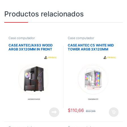
Productos relacionados
Case computador
Case computador
CASE ANTEC/AX63 WOOD
CASE ANTEC C5 WHITE MID
ARGB 3X120MM IN FRONT
TOWER ARGB 3X120MM
1X120MM IN REAR
BOTTOM 3X120MM RIGHT
SIDE 1X120MM REAR
$
110,66
$
127,66