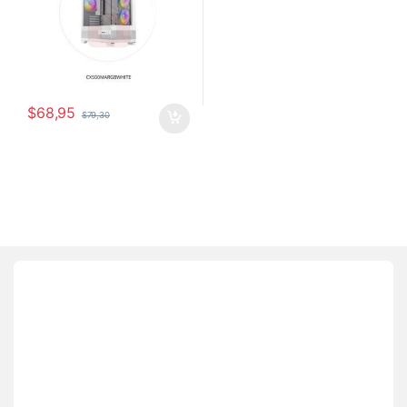
$
68,95
$
79,30
Brands Carousel