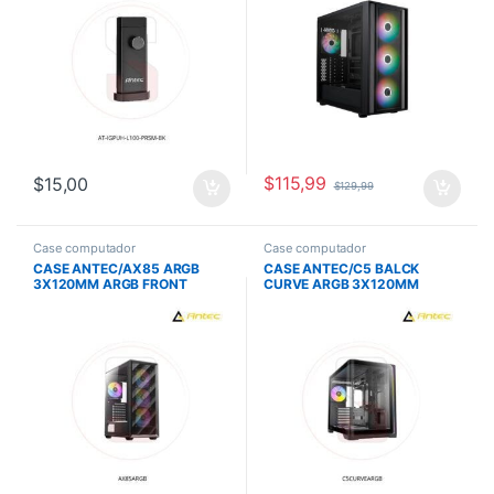
$
115,99
$
15,00
$
129,99
Case computador
Case computador
CASE ANTEC/AX85 ARGB
CASE ANTEC/C5 BALCK
3X120MM ARGB FRONT
CURVE ARGB 3X120MM
1X120MM ARGB REAR
BOTTOM 1X120MM REAR