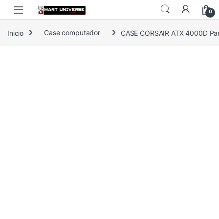
Skip to navigation
Skip to content
0
Inicio
Case computador
CASE CORSAIR ATX 4000D Pa