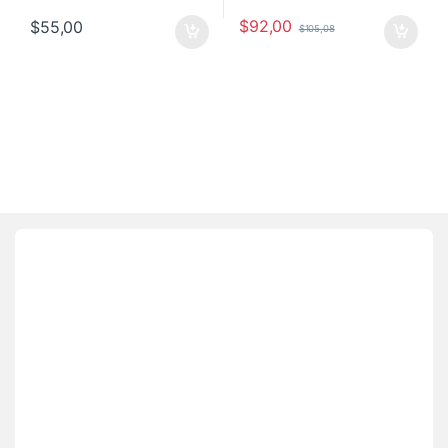
$
92,00
$
55,00
$
105,08
Brands Carousel