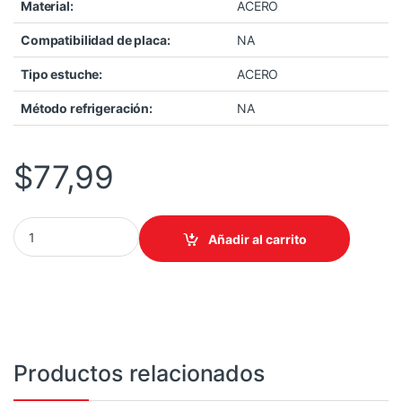
Material:
ACERO
Compatibilidad de placa:
NA
Tipo estuche:
ACERO
Método refrigeración:
NA
$
77,99
CASE COOLER MASTER/MID TOWER ELITE 502 ATX 3X120MM ARG
Añadir al carrito
Productos relacionados