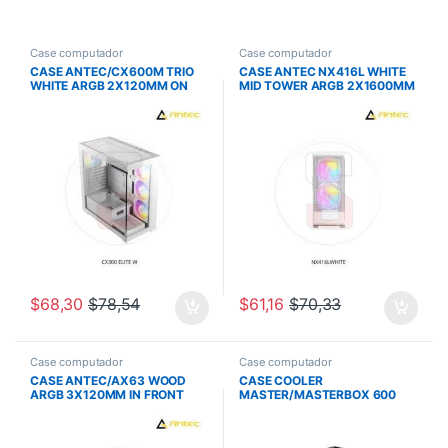
Case computador
Case computador
CASE ANTEC/CX600M TRIO
CASE ANTEC NX416L WHITE
WHITE ARGB 2X120MM ON
MID TOWER ARGB 2X1600MM
FRONT 1X120MM REAR
$
68,30
$
78,54
$
61,16
$
70,33
Case computador
Case computador
CASE ANTEC/AX63 WOOD
CASE COOLER
ARGB 3X120MM IN FRONT
MASTER/MASTERBOX 600
1X120MM IN REAR
ATX ARG FANS HUB