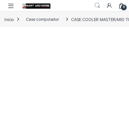
Skip to navigation
Skip to content
0
Inicio
Case computador
CASE COOLER MASTER/MID TO