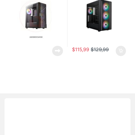
$
115,99
$
129,99
Brands Carousel