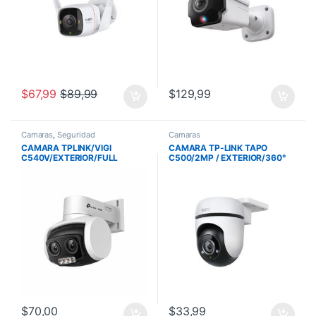
$
67,99
$
89,99
$
129,99
Camaras
,
Seguridad
Camaras
CAMARA TPLINK/VIGI
CAMARA TP-LINK TAPO
C540V/EXTERIOR/FULL
C500/2MP / EXTERIOR/360°
COLOR/4
/AUDIO BI /512
MP/MICROSD/EVENTOS
GB/DETECCION DE IA
INTELIGENTES/POE/AUDIO
BI/ONVIF
$
70,00
$
33,99