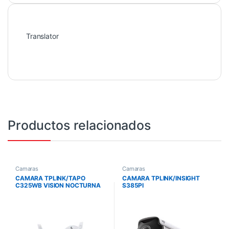
Translator
Productos relacionados
Camaras
Camaras
CAMARA TPLINK/TAPO
CAMARA TPLINK/INSIGHT
C325WB VISION NOCTURNA
S385PI
COLOR PRO 2K QHD 4M
/EXTERIOR/INFRARROJO/4K-
8MP/ANALISIS DE PERSONAS
Y VEHICULOS/POE/AUDIO