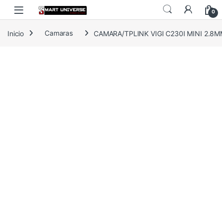
Skip to navigation
Skip to content
0
Inicio
Camaras
CAMARA/TPLINK VIGI C230I MINI 2.8M