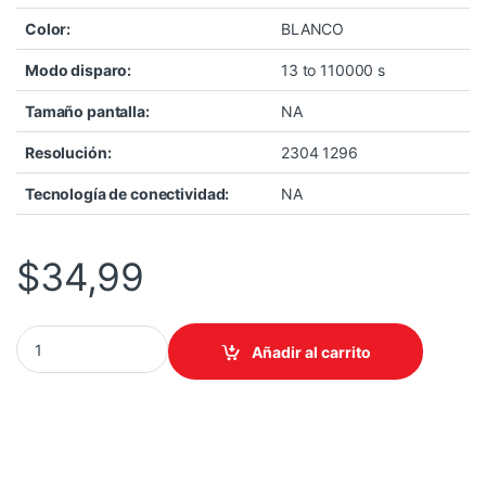
Color:
BLANCO
Modo disparo:
13 to 110000 s
Tamaño pantalla:
NA
Resolución:
2304 1296
Tecnología de conectividad:
NA
$
34,99
CAMARA/TPLINK VIGI C230I MINI 2.8MM/3 MEGAPIXILES/ ONVIF
Añadir al carrito