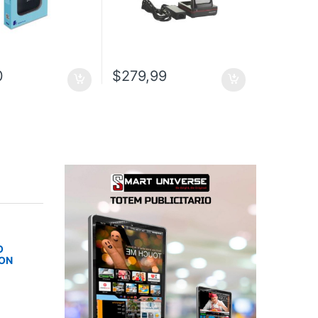
0
$
279,99
O
SON