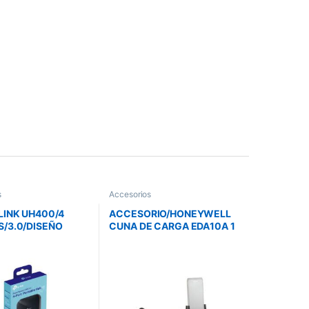
s
Accesorios
LINK UH400/4
ACCESORIO/HONEYWELL
/3.0/DISEÑO
CUNA DE CARGA EDA10A 1
CTO
SLOT INCLUYE
ADAPTADOR Y CABLE DE
PODER