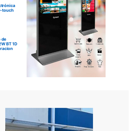
ctrónica
P-touch
 de
2W BT 1D
racion