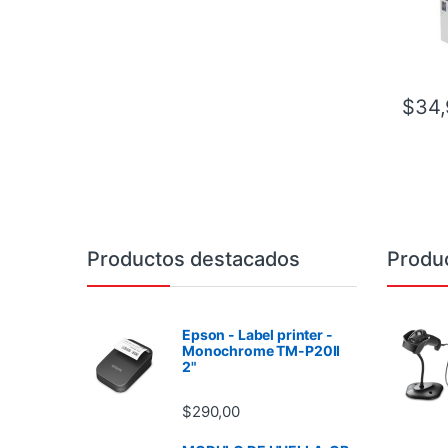
$
34,
Brands Carousel
Productos destacados
Produ
Epson - Label printer -
Monochrome TM-P20II
2"
$
290,00