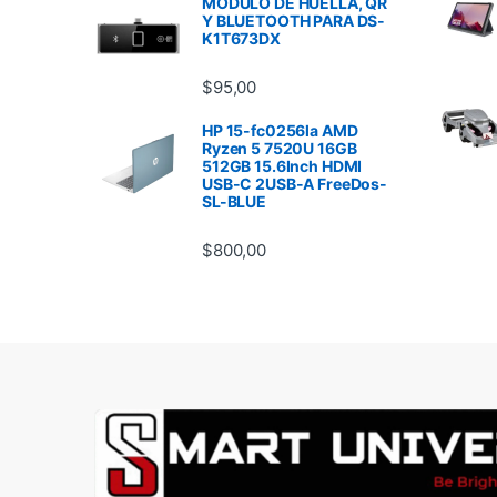
MODULO DE HUELLA, QR
Y BLUETOOTH PARA DS-
K1T673DX
$
95,00
HP 15-fc0256la AMD
Ryzen 5 7520U 16GB
512GB 15.6Inch HDMI
USB-C 2USB-A FreeDos-
SL-BLUE
$
800,00