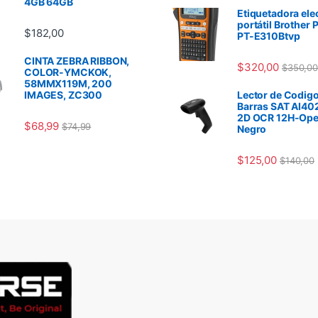
4GB 64GB
Etiquetadora ele
portátil Brother 
$
182,00
PT-E310Btvp
CINTA ZEBRA RIBBON,
$
320,00
$
350,00
COLOR-YMCKOK,
58MMX119M, 200
IMAGES, ZC300
Lector de Codigo
Barras SAT AI40
2D OCR 12H-Ope
$
68,99
$
74,99
Negro
$
125,00
$
140,00