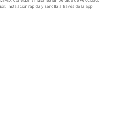
MIMO: Conexión simultánea sin pérdida de velocidad.
ión: Instalación rápida y sencilla a través de la app