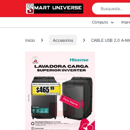
Skip to navigation
Skip to content
Search for:
All Departments
Cómputo
Impr
Inicio
Accesorios
CABLE USB 2.0 A-