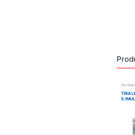
Prod
Accesor
TIRA L
5 /MU
GOOG
METRO