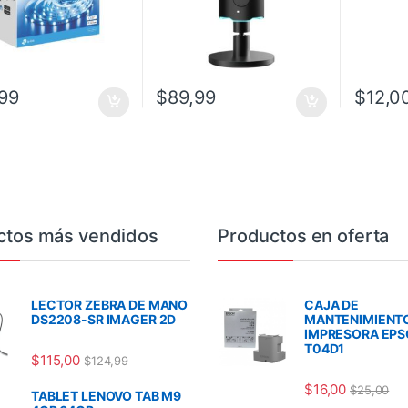
99
$
89,99
$
12,0
ctos más vendidos
Productos en oferta
LECTOR ZEBRA DE MANO
CAJA DE
DS2208-SR IMAGER 2D
MANTENIMIENT
IMPRESORA EP
T04D1
$
115,00
$
124,99
$
16,00
$
25,00
TABLET LENOVO TAB M9