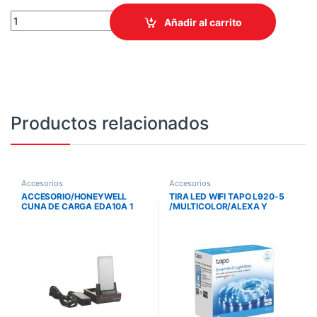
HUB TP-LINK UH400/4 PUERTOS/3.0/DISEÑO COMPACTO quanti
Añadir al carrito
Productos relacionados
Accesorios
Accesorios
ACCESORIO/HONEYWELL
TIRA LED WIFI TAPO L920-5
CUNA DE CARGA EDA10A 1
/MULTICOLOR/ALEXA Y
SLOT INCLUYE ADAPTADOR Y
GOOGLE/5
CABLE DE PODER
METROS/RGBIC/APP TAPO